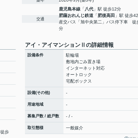
2020年9月(築5年)
築年
鹿児島本線
「
八代
」駅 徒歩12分
肥薩おれんじ鉄道
「
肥後高田
」駅 徒歩4
交通
産交バス「旭中央第二」バス停下車 徒
分
アイ・アイマンションⅡの詳細情報
設備条件
駐輪場
敷地内ごみ置き場
インターネット対応
オートロック
宅配ボックス
設備(その他)
-
用途地域
-
募集戸数 / 総戸数
- / -
取引態様
一般媒介
 徒歩