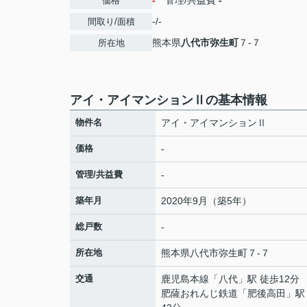
-
管理/共益費
-
価格
-/-
間取り/面積
熊本県
八代市
弥生町
７-７
所在地
アイ・アイマンションⅡの基本情報
物件名
アイ・アイマンションⅡ
価格
-
管理/共益費
-
築年月
2020年9月（築5年）
総戸数
-
所在地
熊本県
八代市
弥生町
７-７
交通
鹿児島本線
「
八代
」駅 徒歩12分
肥薩おれんじ鉄道
「
肥後高田
」駅