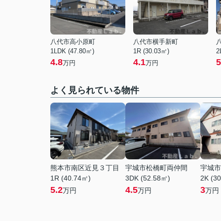
八代市高小原町
八代市横手新町
1LDK (47.80㎡)
1R (30.03㎡)
2
4.8
4.1
5
万円
万円
よく見られている物件
熊本市南区近見３丁目
宇城市松橋町両仲間
宇城市
1R (40.74㎡)
3DK (52.58㎡)
2K (3
5.2
4.5
3
万円
万円
万円