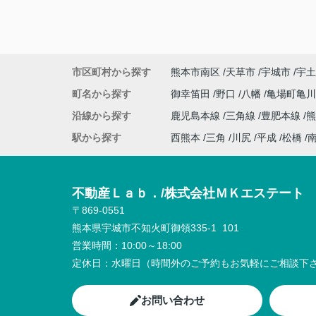
市区町村から探す
熊本市南区
天草市
宇城市
宇土
町名から探す
御幸笛田
野口
八幡
亀場町亀
沿線から探す
鹿児島本線
三角線
豊肥本線
熊
駅から探す
西熊本
三角
川尻
平成
松橋
不動産Ｌａｂ．/株式会社ＭＫエステート
〒869-0551
熊本県宇城市不知火町御領335-1 101
営業時間：
10:00～18:00
定休日：
水曜日（時間外のご予約もお気軽にご相談下さ
お問い合わせ