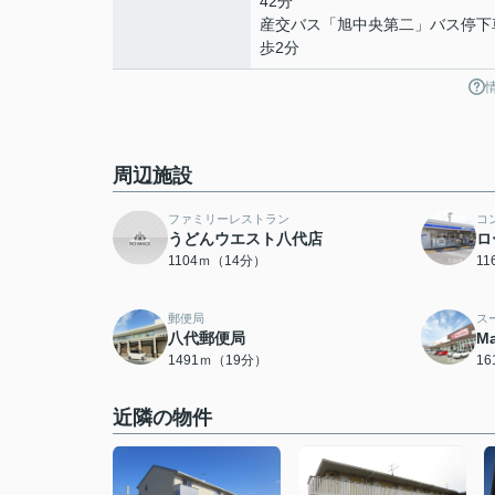
42分
産交バス「旭中央第二」バス停下
歩2分
周辺施設
ファミリーレストラン
コ
うどんウエスト八代店
ロ
1104ｍ（14分）
1
郵便局
ス
八代郵便局
M
1491ｍ（19分）
1
近隣の物件