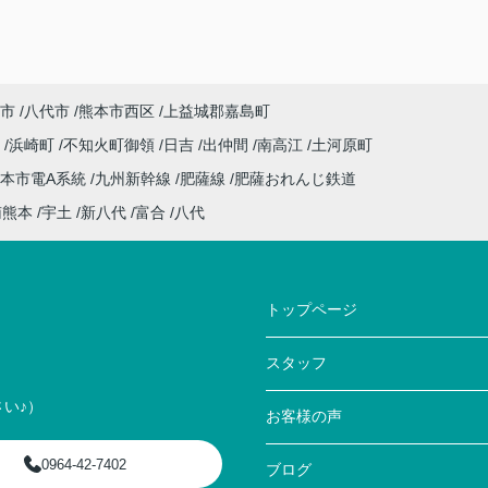
市
八代市
熊本市西区
上益城郡嘉島町
川
浜崎町
不知火町御領
日吉
出仲間
南高江
土河原町
本市電A系統
九州新幹線
肥薩線
肥薩おれんじ鉄道
南熊本
宇土
新八代
富合
八代
トップページ
スタッフ
い♪）
お客様の声
0964-42-7402
ブログ