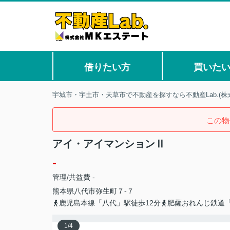
借りたい方
買いた
宇城市・宇土市・天草市で不動産を探すなら不動産Lab.(株
この物
アイ・アイマンションⅡ
-
管理/共益費 -
熊本県
八代市
弥生町
７-７
鹿児島本線「八代」駅徒歩12分
肥薩おれんじ鉄道「
1
/
4