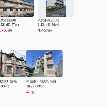
八代市西宮町
八代市海士江町
LDK (52.27㎡)
1LDK (43.76㎡)
.75
4.45
万円
万円
松橋町豊福
宇城市不知火町高良
0.00㎡)
1K (27.00㎡)
4
万円