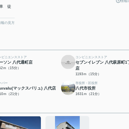
情報
車 徒
情報の見方
ンビニエンスストア
コンビニエンスストア
ーソン 八代通町店
セブンイレブン 八代萩原町1
162ｍ（15分）
店
1193ｍ（15分）
ーパー
市役所・区役所
axvalu(マックスバリュ) 八代店
八代市役所
610ｍ（21分）
1631ｍ（21分）