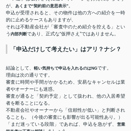
が、
。
あくまで“契約前の意思表示”
申込が受理されると、その物件は他の方への紹介を一時
的に止めるケースもありますが、
それは不動産会社が「審査中のため紹介を控える」とい
う
であり、正式な“仮押さえ”ではありません。
内部判断
「申込だけして考えたい」はアリ？ナシ？
結論として、
です。
軽い気持ちで申込を入れるのはNG
理由は次の通りです。
審査に時間や手間がかかるため、安易なキャンセルは業
者やオーナーにも迷惑。
審査が通ると「契約予定」として扱われ、他の入居希望
者を断ることになる。
不動産会社やオーナーから「信頼性が低い」と判断され
ることも。（今後の審査にも影響が出る可能性あり。）
「まだ迷っている段階」であれば、申込を急がず、
営業