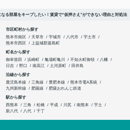
になる部屋をキープしたい！賃貸で“仮押さえ”ができない理由と対処法
市区町村から探す
熊本市南区
天草市
宇城市
八代市
宇土市
熊本市西区
上益城郡嘉島町
町名から探す
御幸笛田
浜崎町
亀場町亀川
不知火町御領
八幡
日吉
野口
南高江
土河原町
田井島
沿線から探す
鹿児島本線
三角線
豊肥本線
熊本市電A系統
九州新幹線
肥薩線
肥薩おれんじ鉄道
駅から探す
西熊本
三角
松橋
平成
川尻
南熊本
宇土
新八代
八代
千丁