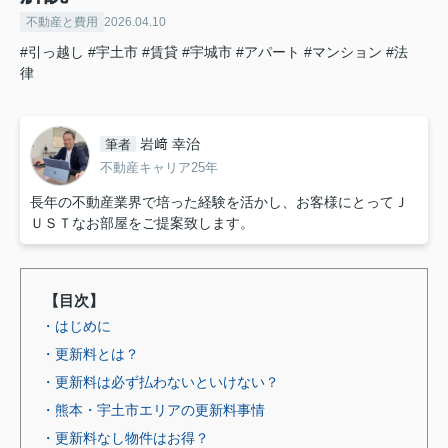
不動産と費用
2026.04.10
#引っ越し
#宇土市
#賃貸
#宇城市
#アパート
#マンション
#法
律
岩﨑 幸治
筆者
不動産キャリア25年
長年の不動産業界で培った経験を活かし、お客様にとってＪ
ＵＳＴなお部屋をご提案致します。
【目次】
・はじめに
・更新料とは？
・更新料は必ず払わないといけない？
・熊本・宇土市エリアの更新料事情
・更新料なし物件はお得？