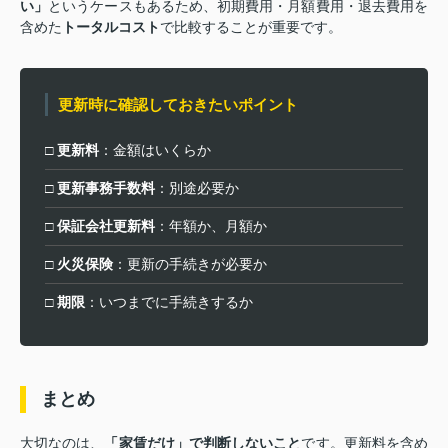
い」
というケースもあるため、初期費用・月額費用・退去費用を
含めた
トータルコスト
で比較することが重要です。
更新時に確認しておきたいポイント
□
更新料
：金額はいくらか
□
更新事務手数料
：別途必要か
□
保証会社更新料
：年額か、月額か
□
火災保険
：更新の手続きが必要か
□
期限
：いつまでに手続きするか
まとめ
大切なのは、
「家賃だけ」で判断しないこと
です。更新料を含め