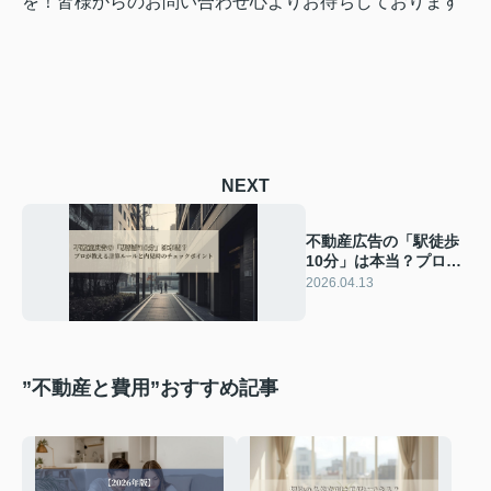
を！皆様からのお問い合わせ心よりお待ちしております
NEXT
不動産広告の「駅徒歩
10分」は本当？プロが
教える計算ルールと内
2026.04.13
見時のチェックポイン
ト
”不動産と費用”おすすめ記事