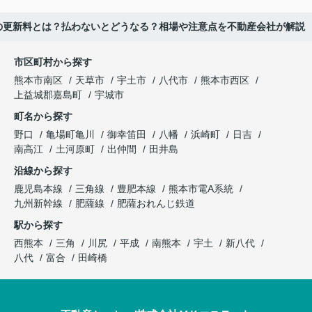
の更新料とは？払わないとどうなる？相場や注意点を不動産会社が解説
市区町村から探す
熊本市南区
天草市
宇土市
八代市
熊本市西区
上益城郡嘉島町
宇城市
町名から探す
野口
亀場町亀川
御幸笛田
八幡
浜崎町
日吉
南高江
土河原町
出仲間
田井島
沿線から探す
鹿児島本線
三角線
豊肥本線
熊本市電A系統
九州新幹線
肥薩線
肥薩おれんじ鉄道
駅から探す
西熊本
三角
川尻
平成
南熊本
宇土
新八代
八代
富合
田崎橋