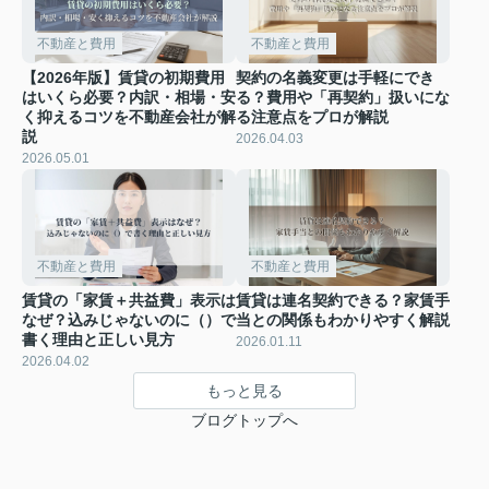
不動産と費用
不動産と費用
【2026年版】賃貸の初期費用
契約の名義変更は手軽にでき
はいくら必要？内訳・相場・安
る？費用や「再契約」扱いにな
く抑えるコツを不動産会社が解
る注意点をプロが解説
説
2026.04.03
2026.05.01
不動産と費用
不動産と費用
賃貸の「家賃＋共益費」表示は
賃貸は連名契約できる？家賃手
なぜ？込みじゃないのに（）で
当との関係もわかりやすく解説
書く理由と正しい見方
2026.01.11
2026.04.02
もっと見る
ブログトップへ