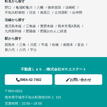
町名から探す
野口
亀場町亀川
八幡
御幸笛田
浜崎町
不知火町御領
日吉
南高江
土河原町
出仲間
沿線から探す
鹿児島本線
三角線
豊肥本線
熊本市電A系統
九州新幹線
肥薩線
肥薩おれんじ鉄道
駅から探す
西熊本
三角
川尻
平成
松橋
南熊本
富合
新八代
八代
宇土
不動産Ｌａｂ．/株式会社ＭＫエステート
0964-42-7402
お問い合わせ
〒869-0551
熊本県宇城市不知火町御領335-1 101
営業時間：
10:00～18:00