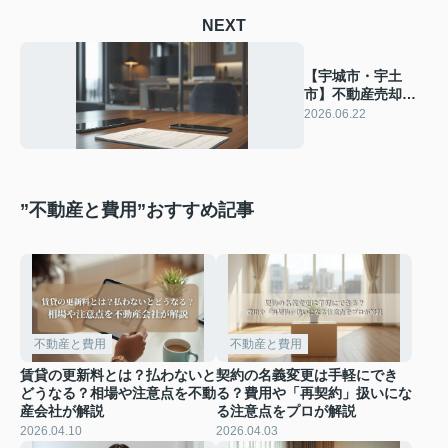
NEXT
【宇城市・宇土
市】不動産売却・
査定なら不動産
2026.06.22
Lab.｜完全無料査
定
”不動産と費用”おすすめ記事
不動産と費用
不動産と費用
賃貸の更新料とは？払わないと
契約の名義変更は手軽にでき
どうなる？相場や注意点を不動
る？費用や「再契約」扱いにな
産会社が解説
る注意点をプロが解説
2026.04.10
2026.04.03