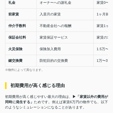
礼金
オーナーへの謝礼金
家賃0〜2
前家賃
入居月の家賃
1ヶ月前後
仲介手数料
不動産会社への報酬
家賃1ヶ
保証会社料
家賃保証サービス
家賃の30
火災保険
保険加入費用
1.5万〜2
鍵交換費
防犯目的の交換費
1万〜3万
※物件によって異なります。
初期費用が高く感じる理由
初期費用が高く感じやすい最大の理由は、
▶「家賃以外の費用が
同時に発生する」
ためです。例えば家賃6万円の物件でも、以下
のようなシミュレーションになることがあります。