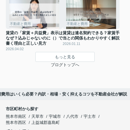
不動産と費用
不動産と費用
賃貸の「家賃＋共益費」表示は
賃貸は連名契約できる？家賃手
なぜ？込みじゃないのに（）で
当との関係もわかりやすく解説
書く理由と正しい見方
2026.01.11
2026.04.02
もっと見る
ブログトップへ
初期費用はいくら必要？内訳・相場・安く抑えるコツを不動産会社が解説
市区町村から探す
熊本市南区
天草市
宇城市
八代市
宇土市
熊本市西区
上益城郡嘉島町