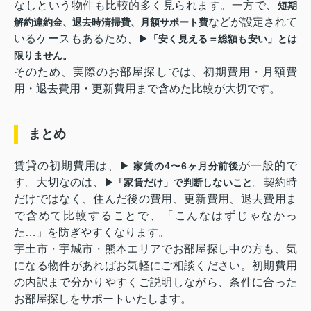
なしという物件も比較的多く見られます。一方で、
短期
などが設定されて
解約違約金、退去時清掃費、月額サポート費
いるケースもあるため、
▶「安く見える＝総額も安い」とは
限りません。
そのため、実際のお部屋探しでは、初期費用・月額費
用・退去費用・更新費用まで含めた比較が大切です。
まとめ
賃貸の初期費用は、
が一般的で
▶ 家賃の4〜6ヶ月分前後
す。大切なのは、
。契約時
▶「家賃だけ」で判断しないこと
だけではなく、住んだ後の費用、更新費用、退去費用ま
で含めて比較することで、「こんなはずじゃなかっ
た…」を防ぎやすくなります。
宇土市・宇城市・熊本エリアでお部屋探し中の方も、気
になる物件があればお気軽にご相談ください。初期費用
の内訳まで分かりやすくご説明しながら、条件に合った
お部屋探しをサポートいたします。