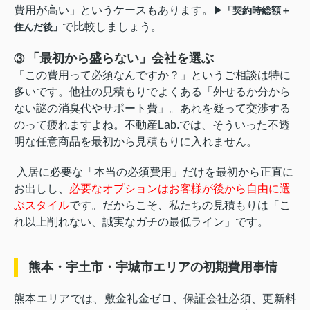
費用が高い」というケースもあります。
▶「契約時総額＋
で比較しましょう。
住んだ後」
「最初から盛らない」会社を選ぶ
③
「この費用って必須なんですか？」というご相談は特に
多いです。他社の見積もりでよくある「外せるか分から
ない謎の消臭代やサポート費」。あれを疑って交渉する
のって疲れますよね。不動産Lab.では、そういった不透
明な任意商品を最初から見積もりに入れません。
入居に必要な「本当の必須費用」だけを最初から正直に
お出しし、
必要なオプションはお客様が後から自由に選
ぶスタイル
です。だからこそ、私たちの見積もりは「こ
れ以上削れない、誠実なガチの最低ライン」です。
熊本・宇土市・宇城市エリアの初期費用事情
熊本エリアでは、敷金礼金ゼロ、保証会社必須、更新料