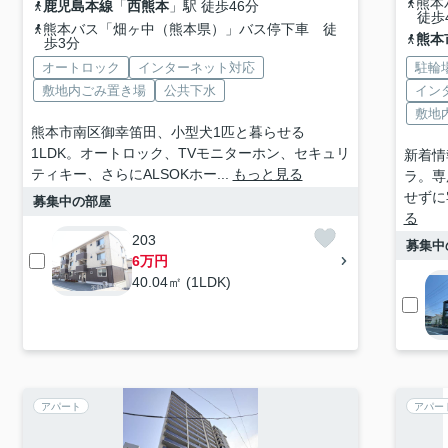
熊本
鹿児島本線
「
西熊本
」駅 徒歩46分
徒歩
熊本バス「畑ヶ中（熊本県）」バス停下車 徒
熊本
歩3分
オートロック
インターネット対応
駐輪
敷地内ごみ置き場
公共下水
イン
敷地
熊本市南区御幸笛田、小型犬1匹と暮らせる
1LDK。オートロック、TVモニターホン、セキュリ
新着情
ティキー、さらにALSOKホー...
もっと見る
ラ。専
せずに
募集中の部屋
る
203
募集中
6万円
40.04㎡ (1LDK)
アパート
アパー