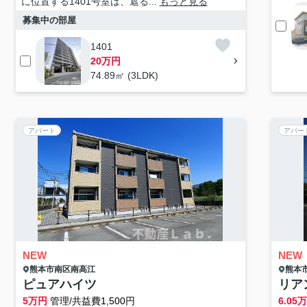
に位置する1401号室は、遮る...
もっと見る
募集中の部屋
1401
20万円
74.89㎡ (3LDK)
アパート
アパー
NEW
NEW
熊本市南区
南高江
熊本
ピュアハイツ
リア
5
万円
管理/共益費1,500円
6.05