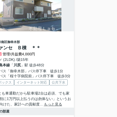
市南区
御幸木部
ァンセ Ｂ棟 ＊＊
円
管理/共益費4,000円
㎡ (2LDK) /築15年
島本線
「
川尻
」駅 徒歩48分
バス「御幸木部」バス停下車 徒歩1分
バス「桜十字病院前」バス停下車 徒歩3分
ボックス
インターネット対応
公共下水
とも車通勤だから駐車場2台は必須、でも家
別に1万円以上払うのは勿体ない」というお
向けた、家計への貢献度...
もっと見る
の部屋