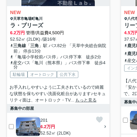
NEW
NEW
天草市
亀場町亀川
八代
ラ・ブリーズ
リー
6.2
万円
管理/共益費4,500円
4.5
万
52.52㎡ (2LDK) /築16年
37.57
三角線
「
三角
」駅 バス82分 「天草中央総合病院
鹿児
前」 停歩13分
鹿児
「亀場小学校前バス停」バス停下車 徒歩2分
産交
産交バス「亀川（熊本県）」バス停下車 徒歩4
分
イン
駐輪場
オートロック
公共下水
【八代
お手入れしやすいように工夫されているので綺麗
「安か
な状態を保ちやすい洗面化粧台があります♪セキュ
で、2
リティ面は、オートロック・TV...
もっと見る
募集中
募集中の部屋
201
6.2万円
52.52㎡ (2LDK)