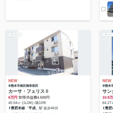
アパート
アパー
NEW
NEW
熊本市南区
御幸笛田
熊本
カーサ・フェリスⅡ
サン
6
万円
管理/共益費4,500円
10.9
40.04㎡ (1LDK) /築10年
64.27
豊肥本線
「
平成
」駅 徒歩46分
豊肥