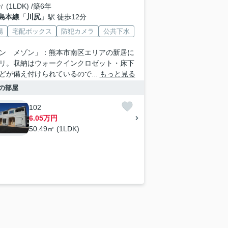
㎡ (1LDK) /築6年
島本線
「
川尻
」駅 徒歩12分
場
宅配ボックス
防犯カメラ
公共下水
ン メゾン」：熊本市南区エリアの新居に
リ。収納はウォークインクロゼット・床下
どが備え付けられているので...
もっと見る
の部屋
102
6.05万円
50.49㎡ (1LDK)