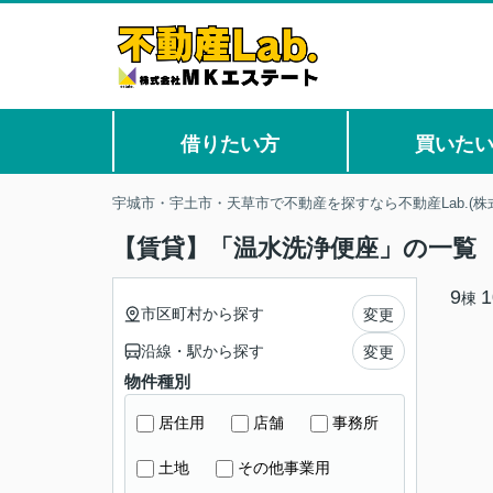
借りたい方
買いた
宇城市・宇土市・天草市で不動産を探すなら不動産Lab.(株
【賃貸】「温水洗浄便座」の一覧
9
1
棟
市区町村から探す
変更
沿線・駅から探す
変更
物件種別
居住用
店舗
事務所
土地
その他事業用