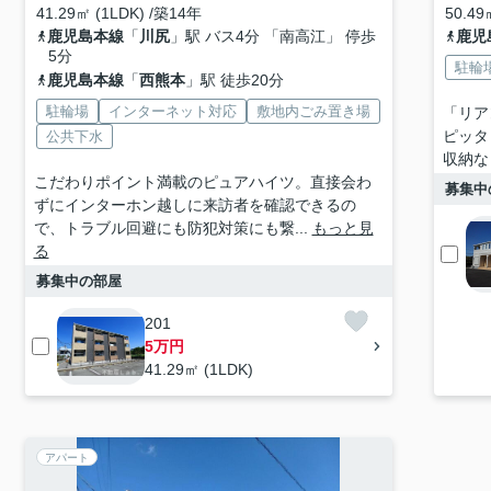
41.29㎡ (1LDK) /築14年
50.49
鹿児島本線
「
川尻
」駅 バス4分 「南高江」 停歩
鹿児
5分
駐輪
鹿児島本線
「
西熊本
」駅 徒歩20分
駐輪場
インターネット対応
敷地内ごみ置き場
「リア
ピッタ
公共下水
収納な
こだわりポイント満載のピュアハイツ。直接会わ
募集中
ずにインターホン越しに来訪者を確認できるの
で、トラブル回避にも防犯対策にも繋...
もっと見
る
募集中の部屋
201
5万円
41.29㎡ (1LDK)
アパート