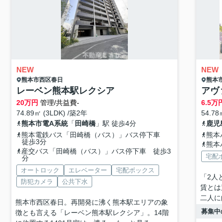
NEW
NEW
熊本市西区
春日
熊本
レーベン熊本駅レクシア
アヴ
20
万円
管理/共益費-
6.5
万
74.89㎡ (3LDK) /築2年
54.78
熊本市電A系統
「
田崎橋
」駅 徒歩4分
鹿児
熊本電鉄バス「田崎橋（バス）」バス停下車
熊本
徒歩3分
熊本
産交バス「田崎橋（バス）」バス停下車 徒歩3
宅配
分
オートロック
エレベーター
宅配ボックス
「2人
防犯カメラ
公共下水
賃とは
二人に
熊本市西区春日。再開発に沸く熊本駅エリアの象
募集中
徴とも言える「レーベン熊本駅レクシア」。14階