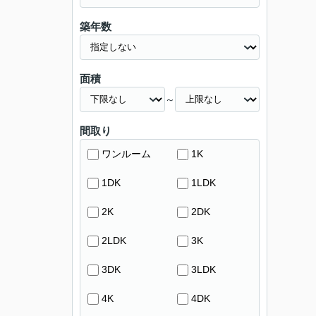
築年数
面積
～
間取り
ワンルーム
1K
1DK
1LDK
2K
2DK
2LDK
3K
3DK
3LDK
4K
4DK