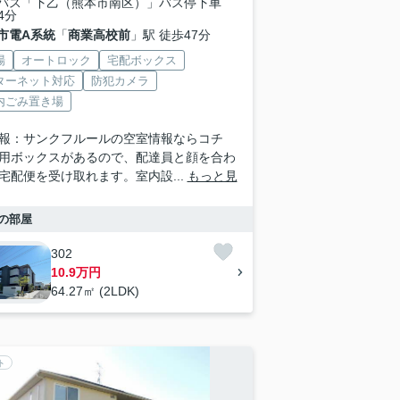
バス「下乙（熊本市南区）」バス停下車
4分
市電A系統
「
商業高校前
」駅 徒歩47分
場
オートロック
宅配ボックス
ターネット対応
防犯カメラ
内ごみ置き場
報：サンクフルールの空室情報ならコチ
用ボックスがあるので、配達員と顔を合わ
宅配便を受け取れます。室内設...
もっと見
の部屋
302
10.9万円
64.27㎡ (2LDK)
ト