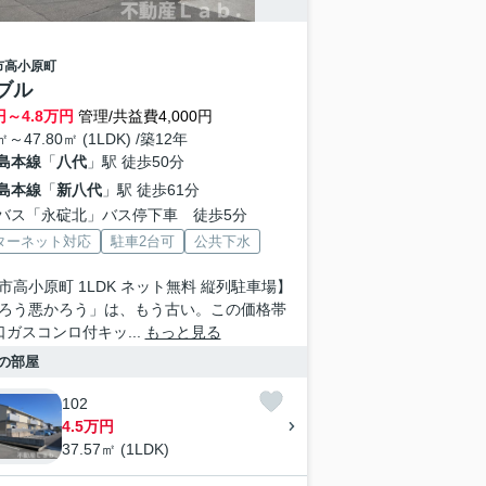
市
高小原町
ブル
円～
4.8
万円
管理/共益費4,000円
㎡～47.80㎡ (1LDK) /築12年
島本線
「
八代
」駅 徒歩50分
島本線
「
新八代
」駅 徒歩61分
バス「永碇北」バス停下車 徒歩5分
ターネット対応
駐車2台可
公共下水
市高小原町 1LDK ネット無料 縦列駐車場】
ろう悪かろう」は、もう古い。この価格帯
口ガスコンロ付キッ...
もっと見る
の部屋
102
4.5万円
37.57㎡ (1LDK)