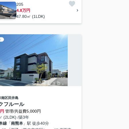
205
4.8万円
47.80㎡ (1LDK)
ト
市南区
田井島
クフルール
万円
管理/共益費5,000円
㎡ (2LDK) /築3年
本線
「
南熊本
」駅 徒歩40分