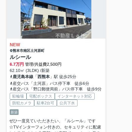
NEW
熊本市南区
土河原町
ルシール
6.7
万円
管理/共益費2,500円
62.10㎡ (3LDK) /新築
鹿児島本線
「
西熊本
」駅 徒歩25分
産交バス「土河原」バス停下車 徒歩6分
産交バス「野口郵便局前」バス停下車 徒歩9分
駐輪場
宅配ボックス
インターネット対応
防犯カメラ
駐車2台可
公共下水
新築
ぜひ一度見ていただきたい、「ルシール」です
☆TVインターフォン付きの、セキュリティに配慮