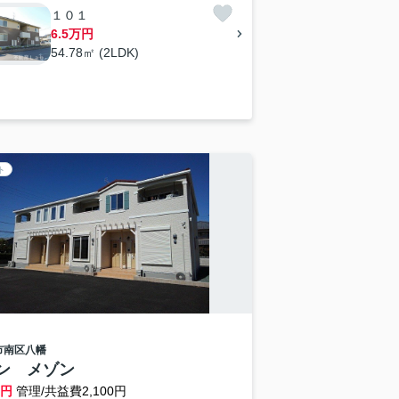
１０１
6.5万円
54.78㎡ (2LDK)
ト
市南区
八幡
ン メゾン
万円
管理/共益費2,100円