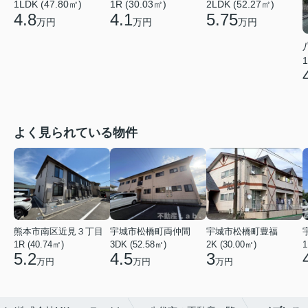
1LDK (47.80㎡)
1R (30.03㎡)
2LDK (52.27㎡)
4.8
4.1
5.75
万円
万円
万円
1
よく見られている物件
熊本市南区近見３丁目
宇城市松橋町両仲間
宇城市松橋町豊福
1R (40.74㎡)
3DK (52.58㎡)
2K (30.00㎡)
1
5.2
4.5
3
万円
万円
万円