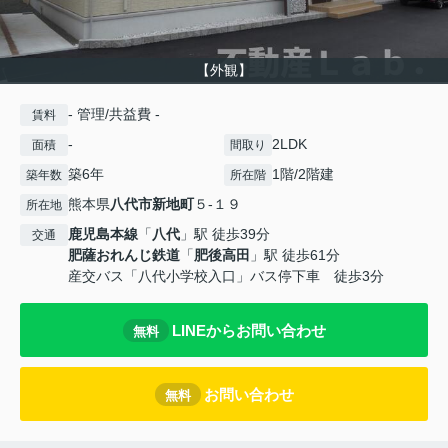
【外観】
- 管理/共益費 -
賃料
-
2LDK
面積
間取り
築6年
1階/2階建
築年数
所在階
熊本県
八代市
新地町
５-１９
所在地
鹿児島本線
「
八代
」駅 徒歩39分
交通
肥薩おれんじ鉄道
「
肥後高田
」駅 徒歩61分
産交バス「八代小学校入口」バス停下車 徒歩3分
LINEからお問い合わせ
無料
お問い合わせ
無料