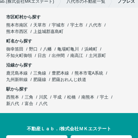
.(株式会社MKエステート)
八代市の不動産一覧
ノブレス
市区町村から探す
熊本市南区
天草市
宇城市
宇土市
八代市
熊本市西区
上益城郡嘉島町
町名から探す
御幸笛田
野口
八幡
亀場町亀川
浜崎町
不知火町御領
日吉
出仲間
南高江
土河原町
沿線から探す
鹿児島本線
三角線
豊肥本線
熊本市電A系統
九州新幹線
肥薩線
肥薩おれんじ鉄道
駅から探す
西熊本
三角
川尻
平成
松橋
南熊本
宇土
新八代
富合
八代
不動産Ｌａｂ．/株式会社ＭＫエステート