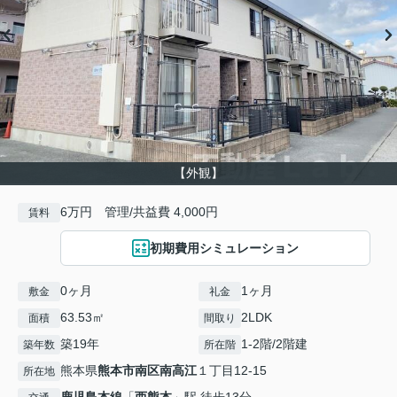
【外観】
6万円 管理/共益費 4,000円
賃料
初期費用シミュレーション
0ヶ月
1ヶ月
敷金
礼金
63.53㎡
2LDK
面積
間取り
築19年
1-2階/2階建
築年数
所在階
熊本県
熊本市南区
南高江
１丁目12-15
所在地