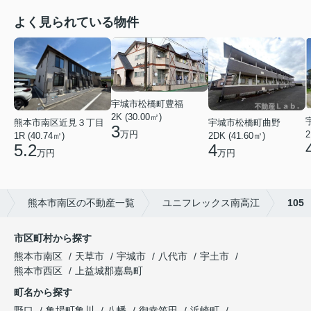
よく見られている物件
宇城市松橋町豊福
2K (30.00㎡)
熊本市南区近見３丁目
宇城市松橋町曲野
3
万円
2
1R (40.74㎡)
2DK (41.60㎡)
5.2
4
万円
万円
熊本市南区の不動産一覧
ユニフレックス南高江
105
市区町村から探す
熊本市南区
天草市
宇城市
八代市
宇土市
熊本市西区
上益城郡嘉島町
町名から探す
野口
亀場町亀川
八幡
御幸笛田
浜崎町