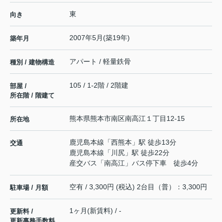
東
向き
2007年5月(築19年)
築年月
アパート / 軽量鉄骨
種別 / 建物構造
105 / 1-2階 / 2階建
部屋 /
所在階 / 階建て
熊本県
熊本市南区
南高江
１丁目12-15
所在地
鹿児島本線
「
西熊本
」駅 徒歩13分
交通
鹿児島本線
「
川尻
」駅 徒歩22分
産交バス「南高江」バス停下車 徒歩4分
空有 / 3,300円 (税込) 2台目（普）：3,300円
駐車場 / 月額
1ヶ月(新賃料) / -
更新料 /
更新事務手数料