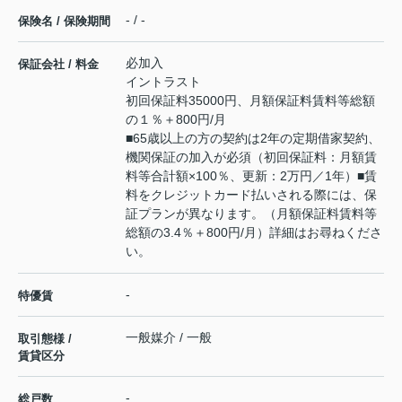
- / -
保険名 / 保険期間
必加入
保証会社 / 料金
イントラスト
初回保証料35000円、月額保証料賃料等総額
の１％＋800円/月
■65歳以上の方の契約は2年の定期借家契約、
機関保証の加入が必須（初回保証料：月額賃
料等合計額×100％、更新：2万円／1年）■賃
料をクレジットカード払いされる際には、保
証プランが異なります。（月額保証料賃料等
総額の3.4％＋800円/月）詳細はお尋ねくださ
い。
-
特優賃
一般媒介 / 一般
取引態様 /
賃貸区分
-
総戸数