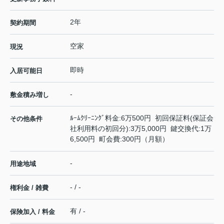
2年
契約期間
空家
現況
即時
入居可能日
-
敷金積み増し
ﾙｰﾑｸﾘｰﾆﾝｸﾞ料金:6万500円 初回保証料(保証会
その他条件
社利用料の初回分):3万5,000円 鍵交換代:1万
6,500円 町会費:300円（月額）
-
用途地域
- / -
権利金 / 雑費
有 / -
保険加入 / 料金