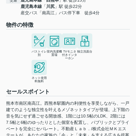
鹿児島本線
「
西熊本
」駅 徒歩13分
交通
鹿児島本線
「
川尻
」駅 徒歩22分
産交バス「南高江」バス停下車 徒歩4分
物件の特徴
バストイレ
室内洗濯機
TVモニタ
独立洗面台
別
置場
付きインタ
ーホン
ネット使用
料無料
セールスポイント
熊本市南区南高江。西熊本駅圏内の利便性を享受しながら、一戸
建てのような独立性を叶えるメゾネットタイプが登場。上下階の
音を気にせず過ごせる開放感、1階には10.5帖のLDK、2階には
7.5帖と6帖のゆったりとした個室を配置し、パブリックとプライ
ベートを完全にセパレート。不動産Ｌａｂ．/株式会社ＭＫエス
テートが、あなたの家族の「今」と「未来」を支える広さを提案