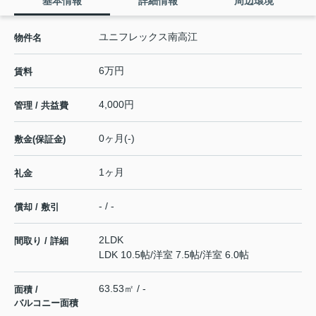
基本情報
詳細情報
周辺環境
ユニフレックス南高江
物件名
6万円
賃料
4,000円
管理 / 共益費
0ヶ月(-)
敷金(保証金)
1ヶ月
礼金
- / -
償却 / 敷引
2LDK
間取り / 詳細
LDK 10.5帖
/
洋室 7.5帖
/
洋室 6.0帖
63.53㎡ / -
面積 /
バルコニー面積