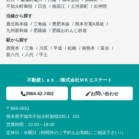
不知火町御領
日吉
南高江
土河原町
出仲間
沿線から探す
鹿児島本線
三角線
豊肥本線
熊本市電A系統
九州新幹線
肥薩線
肥薩おれんじ鉄道
駅から探す
西熊本
三角
川尻
平成
松橋
南熊本
富合
新八代
八代
宇土
不動産Ｌａｂ．/株式会社ＭＫエステート
0964-42-7402
お問い合わせ
〒869-0551
熊本県宇城市不知火町御領335-1 101
営業時間：
10:00～18:00
定休日：
水曜日（時間外のご予約もお気軽にご相談下さい♪）