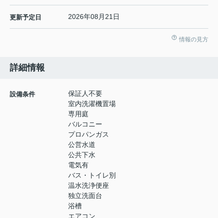
2026年08月21日
更新予定日
情報の見方
詳細情報
保証人不要
設備条件
室内洗濯機置場
専用庭
バルコニー
プロパンガス
公営水道
公共下水
電気有
バス・トイレ別
温水洗浄便座
独立洗面台
浴槽
エアコン