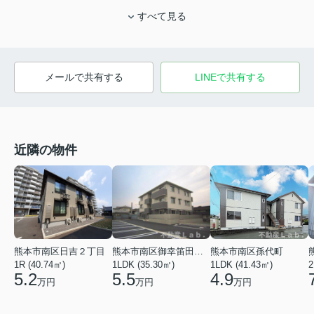
すべて見る
メールで共有する
LINEで共有する
近隣の物件
熊本市南区日吉２丁目
熊本市南区御幸笛田５丁目
熊本市南区孫代町
1R (40.74㎡)
1LDK (35.30㎡)
1LDK (41.43㎡)
2
5.2
5.5
4.9
万円
万円
万円