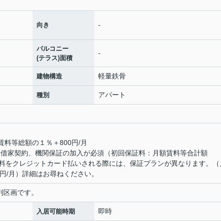
-
向き
バルコニー
-
(テラス)面積
軽量鉄骨
建物構造
アパート
種別
賃料等総額の１％＋800円/月
定期借家契約、機関保証の加入が必須（初回保証料：月額賃料等合計額
■賃料をクレジットカード払いされる際には、保証プランが異なります。（
0円/月）詳細はお尋ねください。
は縦列区画です。
即時
入居可能時期