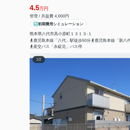
4.5
万円
管理 / 共益費 4,000円
初期費用シミュレーション
熊本県
八代市
高小原町
１３１３-１
鹿児島本線「八代」駅徒歩50分
鹿児島本線「新八代
産交バス「永碇北」バス停
1
/
2