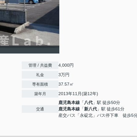
4,000円
管理 / 共益費
3万円
礼金
37.57㎡
専有面積
2013年11月(築12年)
築年月
鹿児島本線
「
八代
」駅 徒歩50分
鹿児島本線
「
新八代
」駅 徒歩61分
交通
産交バス「永碇北」バス停下車 徒歩5