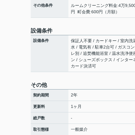
その他条件
ルームクリーニング料金:4万9,500
円 町会費:600円（月額）
設備条件
設備条件
保証人不要 / カードキー / 室内洗濯
水 / 電気有 / 駐車2台可 / ガス
レ別 / 追焚機能浴室 / 温水洗浄便座
ン / シューズボックス / インタ
カード決済可
その他
2年
契約期間
1ヶ月
更新料
-
総戸数
一般媒介
取引態様