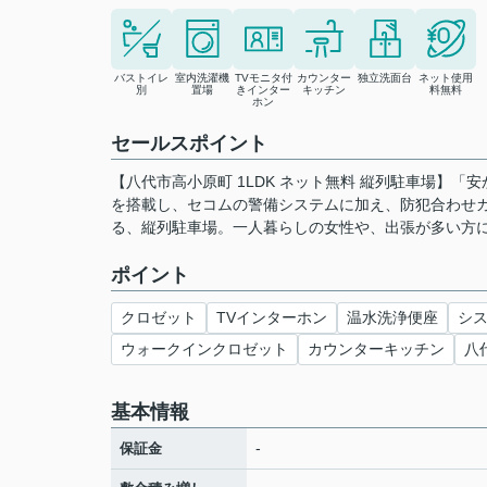
バストイレ
室内洗濯機
TVモニタ付
カウンター
独立洗面台
ネット使用
別
置場
きインター
キッチン
料無料
ホン
セールスポイント
【八代市高小原町 1LDK ネット無料 縦列駐車場】
を搭載し、セコムの警備システムに加え、防犯合わせ
る、縦列駐車場。一人暮らしの女性や、出張が多い方に
ポイント
クロゼット
TVインターホン
温水洗浄便座
シ
ウォークインクロゼット
カウンターキッチン
八
基本情報
-
保証金