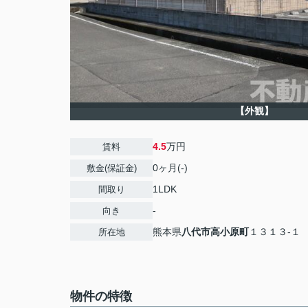
【外観】
4.5
万円
賃料
0ヶ月(-)
敷金(保証金)
1LDK
間取り
-
向き
熊本県
八代市
高小原町
１３１３-１
所在地
物件の特徴