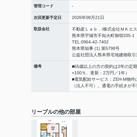
-
管理コード
2026年08月21日
次回更新予定日
取扱会社
不動産Ｌａｂ．/株式会社ＭＫエ
熊本県宇城市不知火町御領335-1 
TEL:0964-42-7402
熊本県知事 (1) 第5798号
公益社団法人熊本県宅地建物取引
備考
■65歳以上の方の契約は2年の
×100％、更新：2万円／1年）
■電気配給サービス：ZEH-M
（法人不可）。通電の手続きが不
リーブルの他の部屋