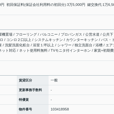
円 初回保証料(保証会社利用料の初回分):3万5,000円 鍵交換代:1万6,5
機置場 / フローリング / バルコニー / プロパンガス / 公営水道 / 公共下
コンロ / コンロ２口以上 / システムキッチン / カウンターキッチン / バス・
 / 洗髪洗面化粧台 / 浴室１坪以上 / シャワー / 独立洗面台 / 浴槽 / エア
ーネット対応 / ネット使用料無料 / TVモニタ付インターホン / 家賃+初期
一般
賃貸区分
-
更新事務手数料
-
特優賃
103418958
物件番号