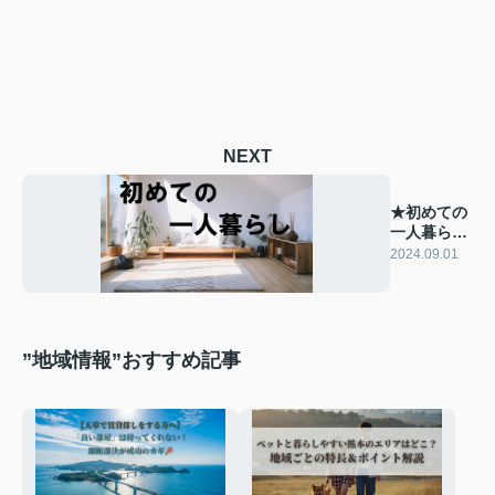
NEXT
★初めての
一人暮らし
★～進学編
2024.09.01
～
”地域情報”おすすめ記事