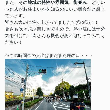
また、その
地域の特性
や
雰囲気
、
街並み
、どうい
った
人
がお住まいかを知るのにいい機会だと感じ
ています。
皆さん大いに盛り上がってました＼(◎o◎)／！
暑さも吹き飛ぶ楽しさですので、熱中症には十分
気を付けて、皆さんも機会があれば行ってみてく
ださい！
※この時間帯の人出はまだまだ序の口・・・