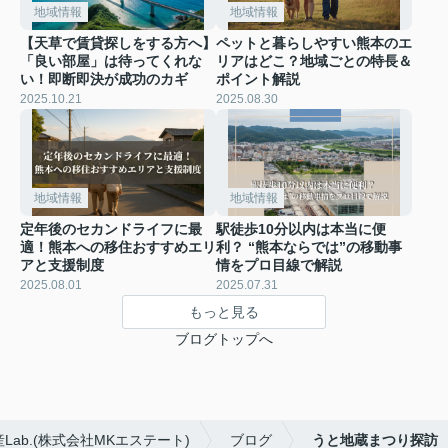
地域情報
地域情報
【天草で賃貸探しをする方へ】
ペットと暮らしやすい熊本のエ
「良い部屋」は待ってくれな
リアはどこ？地域ごとの特長＆
い！即断即決が成功のカギ
ポイント解説
2025.10.21
2025.08.30
地域情報
地域情報
定年後のセカンドライフに最
駅徒歩10分以内は本当に便
適！熊本への移住おすすめエリ
利？ “熊本ならでは”の移動事
アと支援制度
情をプロ目線で解説
2025.08.01
2025.07.31
もっと見る
ブログトップへ
b.(株式会社MKエステート)
ブログ
うと地蔵まつり探訪