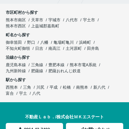
市区町村から探す
熊本市南区
天草市
宇城市
八代市
宇土市
熊本市西区
上益城郡嘉島町
町名から探す
御幸笛田
野口
八幡
亀場町亀川
浜崎町
不知火町御領
日吉
南高江
土河原町
田井島
沿線から探す
鹿児島本線
三角線
豊肥本線
熊本市電A系統
九州新幹線
肥薩線
肥薩おれんじ鉄道
駅から探す
西熊本
三角
川尻
平成
松橋
南熊本
新八代
富合
宇土
八代
不動産Ｌａｂ．/株式会社ＭＫエステート