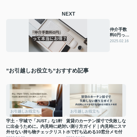
NEXT
仲介手数
料0円って
本当にお
2025.02.16
得？
”お引越しお役立ち”おすすめ記事
お引越しお役立ち
お引越しお役立ち
宇土・宇城で「JUST」な1軒
賃貸のカーテン採寸で失敗しな
に出会うために。内見時に絶対
い測り方ガイド｜内見時にスマ
外せない持ち物チェックリスト
ホで打ち込める10窓分メモ付