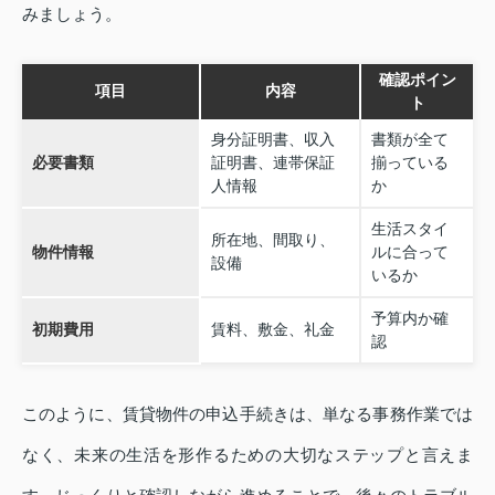
みましょう。
確認ポイン
項目
内容
ト
身分証明書、収入
書類が全て
必要書類
証明書、連帯保証
揃っている
人情報
か
生活スタイ
所在地、間取り、
物件情報
ルに合って
設備
いるか
予算内か確
初期費用
賃料、敷金、礼金
認
このように、賃貸物件の申込手続きは、単なる事務作業では
なく、未来の生活を形作るための大切なステップと言えま