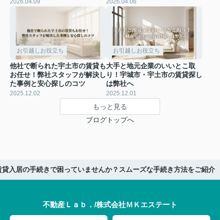
2026.04.09
2026.04.06
お引越しお役立ち
お引越しお役立ち
他社で断られた宇土市の賃貸も
大手と地元企業のいいとこ取
お任せ！弊社スタッフが解決し
り！宇城市・宇土市の賃貸探し
た事例と安心探しのコツ
は弊社へ
2025.12.02
2025.12.01
もっと見る
ブログトップへ
賃貸入居の手続きで困っていませんか？スムーズな手続き方法をご紹介
不動産Ｌａｂ．/株式会社ＭＫエステート