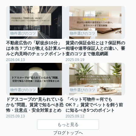
物件選びのコツ
物件選びのコツ
不動産広告の「駅徒歩10分」
賃貸の保証会社とは？保証料の
は本当？プロが教える計算ルー
相場や連帯保証人との違い、審
ルと内見時のチェックポイント
査のコツまで徹底網羅
2026.04.13
2025.09.19
物件選びのコツ
物件選びのコツ
ドアスコープの“見られている
「ペット可物件＝何でも
かも”問題。賃貸で知るべき恐
OK？」賃貸でペットを飼う前
怖・注意点・安全対策まとめ
に知るべき5つのポイント
2025.09.13
2025.09.12
もっと見る
ブログトップへ