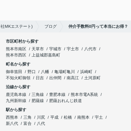
社MKエステート)
ブログ
仲介手数料0円って本当にお得？
市区町村から探す
熊本市南区
天草市
宇城市
宇土市
八代市
熊本市西区
上益城郡嘉島町
町名から探す
御幸笛田
野口
八幡
亀場町亀川
浜崎町
不知火町御領
日吉
出仲間
南高江
土河原町
沿線から探す
鹿児島本線
三角線
豊肥本線
熊本市電A系統
九州新幹線
肥薩線
肥薩おれんじ鉄道
駅から探す
西熊本
三角
川尻
平成
松橋
南熊本
宇土
新八代
富合
八代