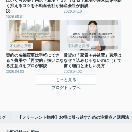
はいくら必要？内訳・相場・安
どうなる？相場や注意点を不動
く抑えるコツを不動産会社が解
産会社が解説
説
2026.04.10
2026.05.01
不動産と費用
不動産と費用
契約の名義変更は手軽にでき
賃貸の「家賃＋共益費」表示は
る？費用や「再契約」扱いにな
なぜ？込みじゃないのに（）で
る注意点をプロが解説
書く理由と正しい見方
2026.04.03
2026.04.02
もっと見る
ブログトップへ
ログ
【フリーレント物件】お得に引っ越すための注意点と活用法