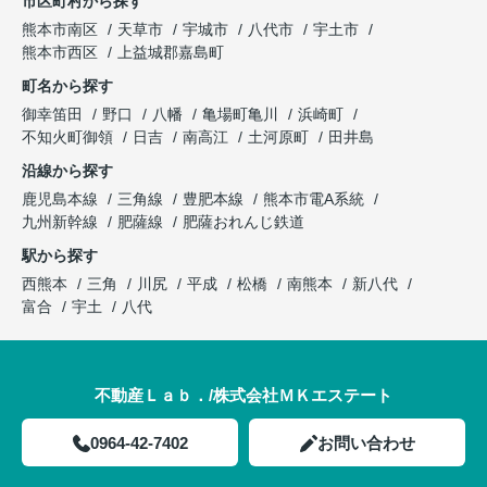
市区町村から探す
熊本市南区
天草市
宇城市
八代市
宇土市
熊本市西区
上益城郡嘉島町
町名から探す
御幸笛田
野口
八幡
亀場町亀川
浜崎町
不知火町御領
日吉
南高江
土河原町
田井島
沿線から探す
鹿児島本線
三角線
豊肥本線
熊本市電A系統
九州新幹線
肥薩線
肥薩おれんじ鉄道
駅から探す
西熊本
三角
川尻
平成
松橋
南熊本
新八代
富合
宇土
八代
不動産Ｌａｂ．/株式会社ＭＫエステート
0964-42-7402
お問い合わせ