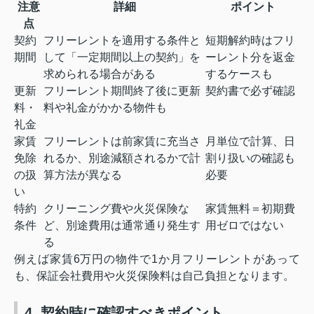
注意
詳細
ポイント
点
契約
フリーレントを適用する条件と
短期解約時はフリ
期間
して「一定期間以上の契約」を
ーレント分を返金
求められる場合がある
するケースも
更新
フリーレント期間終了後に更新
契約書で必ず確認
料・
料や礼金がかかる物件も
礼金
家賃
フリーレントは前家賃に充当さ
月単位で計算、日
免除
れるか、別途減額されるかで計
割り扱いの確認も
の扱
算方法が異なる
必要
い
特約
クリーニング費や火災保険な
家賃無料＝初期費
条件
ど、別途費用は通常通り発生す
用ゼロではない
る
例えば家賃6万円の物件で1か月フリーレントがあって
も、保証会社費用や火災保険料は自己負担となります。
4. 契約時に確認すべきポイント