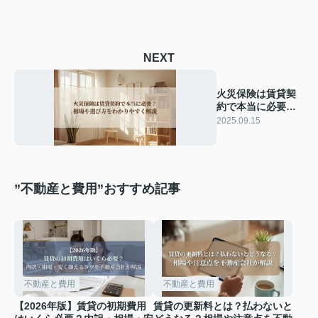
NEXT
火災保険は賃貸契
約で本当に必要？
相場や選び方をわ
2025.09.15
かりやすく解説
”不動産と費用”おすすめ記事
不動産と費用
不動産と費用
【2026年版】賃貸の初期費用
賃貸の更新料とは？払わないと