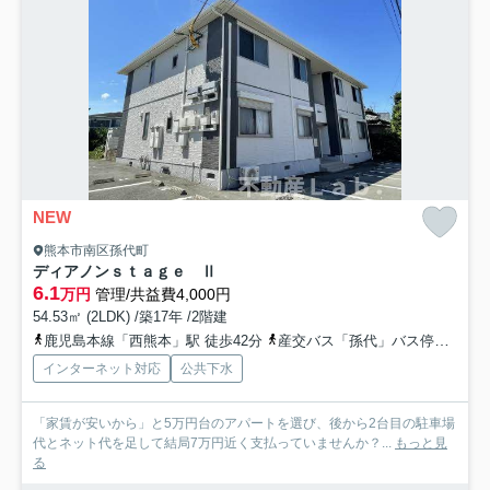
NEW
熊本市南区孫代町
ディアノンｓｔａｇｅ Ⅱ
6.1
万円
管理/共益費4,000円
54.53㎡ (2LDK) /築17年 /2階建
鹿児島本線「西熊本」駅 徒歩42分
産交バス「孫代」バス停下車 徒歩2分
インターネット対応
公共下水
「家賃が安いから」と5万円台のアパートを選び、後から2台目の駐車場
代とネット代を足して結局7万円近く支払っていませんか？...
もっと見
る