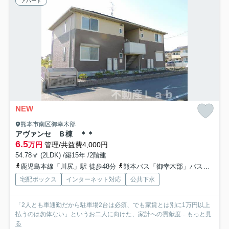
アパート
NEW
熊本市南区御幸木部
アヴァンセ Ｂ棟 ＊＊
6.5
万円
管理/共益費4,000円
54.78㎡ (2LDK) /築15年 /2階建
鹿児島本線「川尻」駅 徒歩48分
熊本バス「御幸木部」バス停下車 徒歩1分
宅配ボックス
インターネット対応
公共下水
「2人とも車通勤だから駐車場2台は必須、でも家賃とは別に1万円以上
払うのは勿体ない」というお二人に向けた、家計への貢献度...
もっと見
る