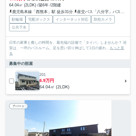
64.04㎡ (2LDK) /築6年 /2階建
鹿児島本線「西熊本」駅 徒歩31分
産交バス「八分字」バス停下車 徒歩2分
駐輪場
宅配ボックス
インターネット対応
防犯カメラ
公共下水
日常の家事と癒しの時間を、最先端の設備で「タイパ」しませんか？ 浴
室は、一坪のバスルーム。足を思い切り伸ばして1日の疲れ...
もっと見
る
募集中の部屋
201
6.9万円
64.04㎡ (2LDK)
アパート