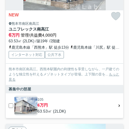
NEW
熊本市南区南高江
ユニフレックス南高江
6
万円
管理/共益費4,000円
63.53㎡ (2LDK) /築19年 /2階建
鹿児島本線「西熊本」駅 徒歩13分
鹿児島本線「川尻」駅 徒歩22分
インターネット対応
公共下水
熊本市南区南高江。西熊本駅圏内の利便性を享受しながら、一戸建ての
ような独立性を叶えるメゾネットタイプが登場。上下階の音を...
もっと
見る
募集中の部屋
105
6万円
63.53㎡ (2LDK)