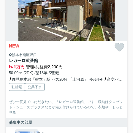
NEW
熊本市南区野口
レガーロ弐番館
5.1
万円
管理/共益費2,200円
50.09㎡ (2DK) /築13年 /2階建
鹿児島本線「熊本」駅 バス20分 「土河原」 停歩4分
産交バス「土河原」バス停下車 徒歩4分
駐輪場
公共下水
ぜひ一度見ていただきたい、「レガーロ弐番館」です。収納はクロゼッ
ト・シューズボックスなどが備え付けられているので、衣類や...
もっと
見る
募集中の部屋