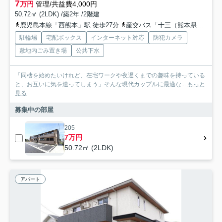
7
万円
管理/共益費4,000円
50.72㎡ (2LDK) /築2年 /2階建
鹿児島本線「西熊本」駅 徒歩27分
産交バス「十三（熊本県）」バス停下車 徒歩5分
駐輪場
宅配ボックス
インターネット対応
防犯カメラ
敷地内ごみ置き場
公共下水
「同棲を始めたいけれど、在宅ワークや夜遅くまでの趣味を持っている
と、お互いに気を遣ってしまう」そんな現代カップルに最適な...
もっと
見る
募集中の部屋
205
7万円
50.72㎡ (2LDK)
アパート