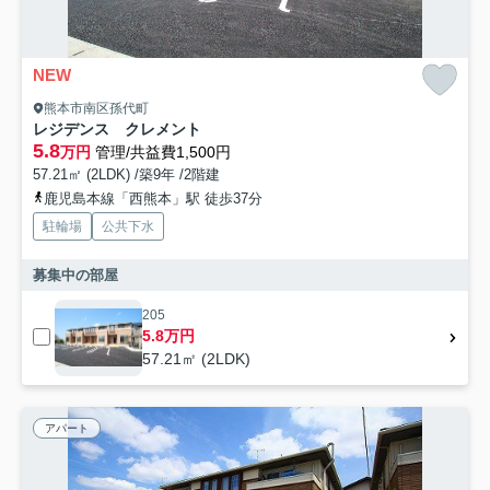
NEW
熊本市南区孫代町
レジデンス クレメント
5.8
万円
管理/共益費1,500円
57.21㎡ (2LDK) /築9年 /2階建
鹿児島本線「西熊本」駅 徒歩37分
駐輪場
公共下水
募集中の部屋
205
5.8万円
57.21㎡ (2LDK)
アパート