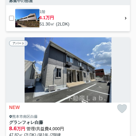
募集中の部屋
1階
6.1万円
51.30㎡ (2LDK)
アパート
NEW
熊本市南区白藤
グランフォレ白藤
8.6
万円
管理/共益費4,000円
47.82㎡ (2LDK) /築1年 /2階建