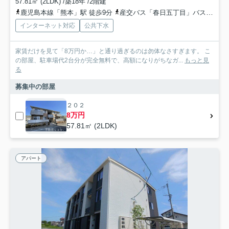
57.81㎡ (2LDK) /築18年 /2階建
鹿児島本線「熊本」駅 徒歩9分
産交バス「春日五丁目」バス停下車 徒歩4分
インターネット対応
公共下水
家賃だけを見て「8万円か…」と通り過ぎるのは勿体なさすぎます。 こ
の部屋、駐車場代2台分が完全無料で、高額になりがちなガ...
もっと見
る
募集中の部屋
２０２
8万円
57.81㎡ (2LDK)
アパート