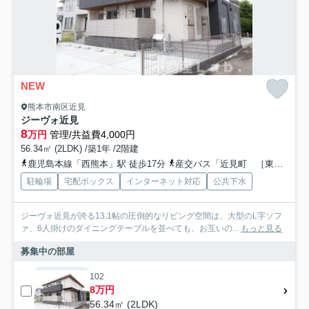
NEW
熊本市南区近見
ジーヴォ近見
8
万円
管理/共益費4,000円
56.34㎡ (2LDK) /築1年 /2階建
鹿児島本線「西熊本」駅 徒歩17分
産交バス「近見町 ［東バイパス］」バス停下車 徒歩4分
駐輪場
宅配ボックス
インターネット対応
公共下水
ジーヴォ近見が誇る13.1帖の圧倒的なリビング空間は、大型のL字ソフ
ァ、6人掛けのダイニングテーブルを並べても、お互いの...
もっと見る
募集中の部屋
102
8万円
56.34㎡ (2LDK)