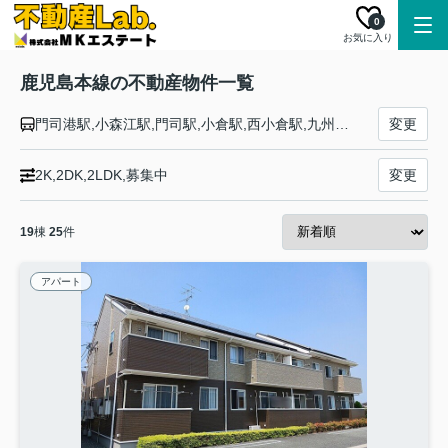
0
お気に入り
鹿児島本線の不動産物件一覧
門司港駅,小森江駅,門司駅,小倉駅,西小倉駅,九州工大前駅,戸畑駅,枝光駅,スペースワールド駅,八幡駅,黒崎駅,陣原駅,折尾駅,水巻駅,遠賀川駅,海老津駅,教育大前駅,赤間駅,東郷駅,東福間駅,福間駅,千鳥駅,古賀駅,ししぶ駅,新宮中央駅,福工大前駅,九産大前駅,香椎駅,千早駅,箱崎駅,吉塚駅,博多駅,竹下駅,笹原駅,南福岡駅,春日駅,大野城駅,水城駅,都府楼南駅,二日市駅,天拝山駅,原田駅,けやき台駅,基山駅,弥生が丘駅,田代駅,鳥栖駅,肥前旭駅,久留米駅,荒木駅,西牟田駅,羽犬塚駅,筑後船小屋駅,瀬高駅,南瀬高駅,渡瀬駅,吉野駅,銀水駅,大牟田駅,荒尾駅,南荒尾駅,長洲駅,大野下駅,玉名駅,肥後伊倉駅,木葉駅,田原坂駅,植木駅,西里駅,崇城大学前駅,上熊本駅,熊本駅,西熊本駅,川尻駅,富合駅,宇土駅,松橋駅,小川駅,有佐駅,千丁駅,新八代駅,八代駅,川内駅,隈之城駅,木場茶屋駅,串木野駅,神村学園前駅,市来駅,湯之元駅,東市来駅,伊集院駅,薩摩松元駅,上伊集院駅,広木駅,鹿児島中央駅,鹿児島駅
変更
2K,2DK,2LDK,募集中
変更
19
棟
25
件
アパート