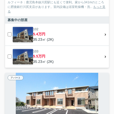
ルフィーネ：鹿児島本線川尻駅にも近くて便利。家から341mのところ
に肥後銀行川尻支店があります。室内設備は浴室乾燥機・洗...
もっと見
る
募集中の部屋
102
5.4万円
35.23㎡ (2K)
103
5.5万円
35.23㎡ (2K)
アパート