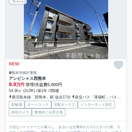
アパート
NEW
熊本市南区薄場
アンビシャス西熊本
8.9
万円
管理/共益費5,000円
54.36㎡ (2LDK) /築1年 /3階建
鹿児島本線「西熊本」駅 徒歩17分
産交バス「薄場町」バス停下車 徒歩1分
駐輪場
オートロック
宅配ボックス
インターネット対応
防犯カメラ
敷地内ごみ置き場
大切なパートナーとの暮らし、あるいは仕事終わりの1人きりの夜。そ