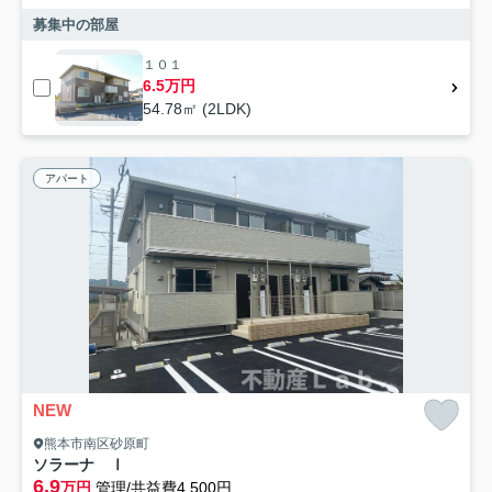
募集中の部屋
１０１
6.5万円
54.78㎡ (2LDK)
アパート
NEW
熊本市南区砂原町
ソラーナ Ⅰ
6.9
万円
管理/共益費4,500円