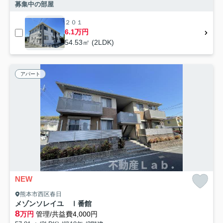
募集中の部屋
２０１
6.1万円
54.53㎡ (2LDK)
アパート
NEW
熊本市西区春日
メゾンソレイユ Ⅰ番館
8
万円
管理/共益費4,000円