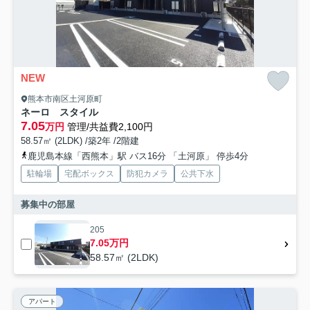
NEW
熊本市南区土河原町
ネーロ スタイル
7.05
万円
管理/共益費2,100円
58.57㎡ (2LDK) /築2年 /2階建
鹿児島本線「西熊本」駅 バス16分 「土河原」 停歩4分
駐輪場
宅配ボックス
防犯カメラ
公共下水
募集中の部屋
205
7.05万円
58.57㎡ (2LDK)
アパート