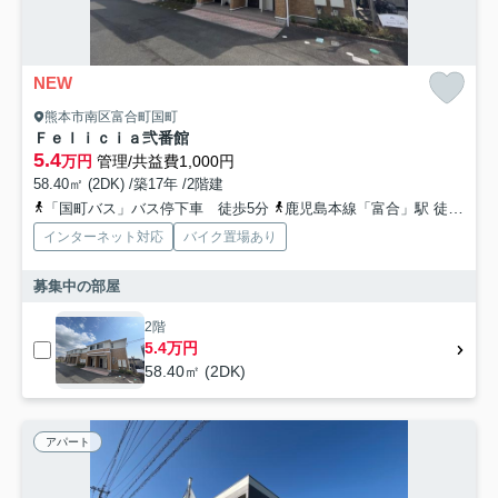
NEW
熊本市南区富合町国町
Ｆｅｌｉｃｉａ弐番館
5.4
万円
管理/共益費1,000円
58.40㎡ (2DK) /築17年 /2階建
「国町バス」バス停下車 徒歩5分
鹿児島本線「富合」駅 徒歩9分
インターネット対応
バイク置場あり
募集中の部屋
2階
5.4万円
58.40㎡ (2DK)
アパート