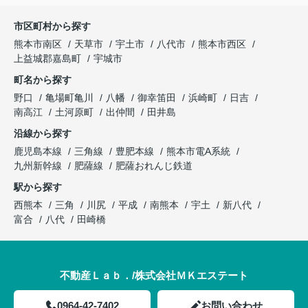
市区町村から探す
熊本市南区
天草市
宇土市
八代市
熊本市西区
上益城郡嘉島町
宇城市
町名から探す
野口
亀場町亀川
八幡
御幸笛田
浜崎町
日吉
南高江
土河原町
出仲間
田井島
沿線から探す
鹿児島本線
三角線
豊肥本線
熊本市電A系統
九州新幹線
肥薩線
肥薩おれんじ鉄道
駅から探す
西熊本
三角
川尻
平成
南熊本
宇土
新八代
富合
八代
田崎橋
不動産Ｌａｂ．/株式会社ＭＫエステート
0964-42-7402
お問い合わせ