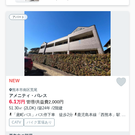
アパート
NEW
熊本市南区荒尾
アメニティ・パレス
6.1
万円
管理/共益費2,000円
51.30㎡ (2LDK) /築24年 /2階建
「鳶町バス」バス停下車 徒歩2分
鹿児島本線「西熊本」駅 徒歩11分
CATV
バイク置場あり