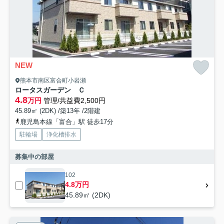
NEW
熊本市南区富合町小岩瀬
ロータスガーデン Ｃ
4.8
万円
管理/共益費2,500円
45.89㎡ (2DK) /築13年 /2階建
鹿児島本線「富合」駅 徒歩17分
駐輪場
浄化槽排水
募集中の部屋
102
4.8万円
45.89㎡ (2DK)