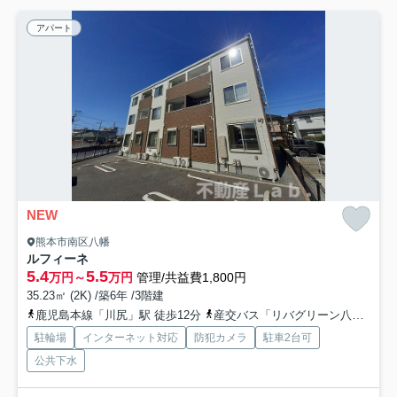
アパート
NEW
熊本市南区八幡
ルフィーネ
5.4
5.5
万円～
万円
管理/共益費1,800円
35.23㎡ (2K) /築6年 /3階建
鹿児島本線「川尻」駅 徒歩12分
産交バス「リバグリーン八幡」バス停下車 徒歩1分
駐輪場
インターネット対応
防犯カメラ
駐車2台可
公共下水