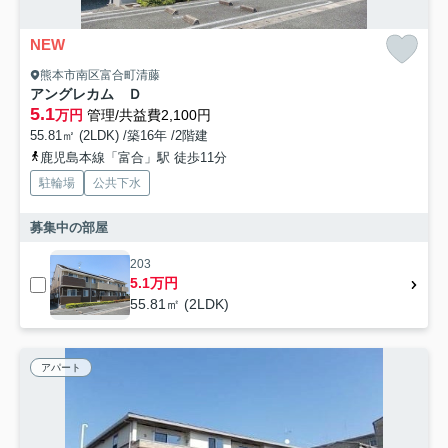
NEW
熊本市南区富合町清藤
アングレカム Ｄ
5.1
万円
管理/共益費2,100円
55.81㎡ (2LDK) /築16年 /2階建
鹿児島本線「富合」駅 徒歩11分
駐輪場
公共下水
募集中の部屋
203
5.1万円
55.81㎡ (2LDK)
アパート