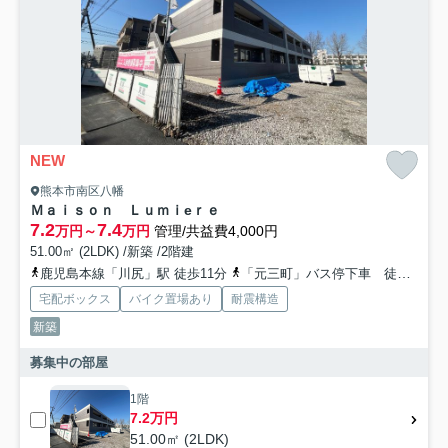
NEW
熊本市南区八幡
Ｍａｉｓｏｎ Ｌｕｍｉeｒｅ
7.2
7.4
万円～
万円
管理/共益費4,000円
51.00㎡ (2LDK) /新築 /2階建
鹿児島本線「川尻」駅 徒歩11分
「元三町」バス停下車 徒歩7分
宅配ボックス
バイク置場あり
耐震構造
新築
募集中の部屋
1階
7.2万円
51.00㎡ (2LDK)