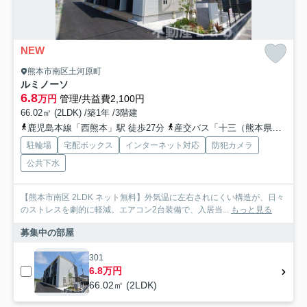
NEW
熊本市南区土河原町
ルミノーソ
6.8
万円
管理/共益費2,100円
66.02㎡ (2LDK) /築1年 /3階建
鹿児島本線「西熊本」駅 徒歩27分
産交バス「十三（熊本県）」バス停下車 徒歩6分
駐輪場
宅配ボックス
インターネット対応
防犯カメラ
公共下水
【熊本市南区 2LDK ネット無料】外気温に左右されにくい構造が、日々
のストレスを劇的に軽減。エアコン2台装備で、入居当...
もっと見る
募集中の部屋
301
6.8万円
66.02㎡ (2LDK)