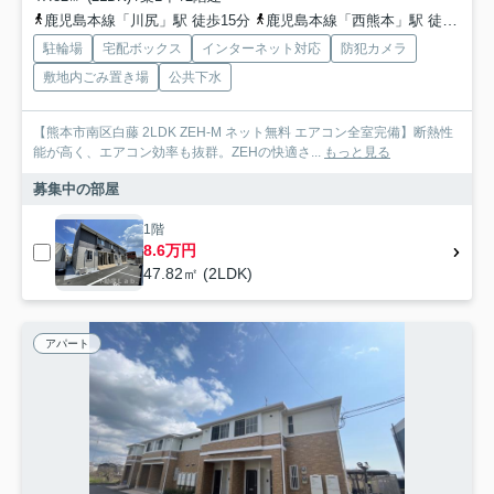
鹿児島本線「川尻」駅 徒歩15分
鹿児島本線「西熊本」駅 徒歩16分
駐輪場
宅配ボックス
インターネット対応
防犯カメラ
敷地内ごみ置き場
公共下水
【熊本市南区白藤 2LDK ZEH-M ネット無料 エアコン全室完備】断熱性
能が高く、エアコン効率も抜群。ZEHの快適さ...
もっと見る
募集中の部屋
1階
8.6万円
47.82㎡ (2LDK)
アパート