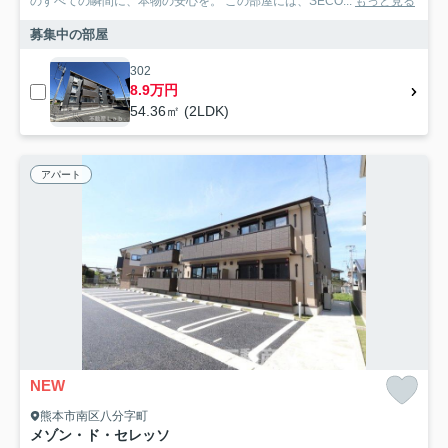
のすべての瞬間に、本物の安心を。 この部屋には、SECO...
もっと見る
募集中の部屋
302
8.9万円
54.36㎡ (2LDK)
アパート
NEW
熊本市南区八分字町
メゾン・ド・セレッソ