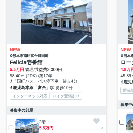
NEW
NEW
熊本市南区
富合町国町
熊本
Felicia壱番館
ロー
5.5
万円
管理/共益費3,000円
4.8
万
58.40㎡ (2DK) /築17年
45.89
「国町バス」バス停下車 徒歩4分
鹿児
鹿児島本線
「
富合
」駅 徒歩10分
駐輪
インターネット対応
バイク置場あり
募集中
募集中の部屋
2階
5.5万円