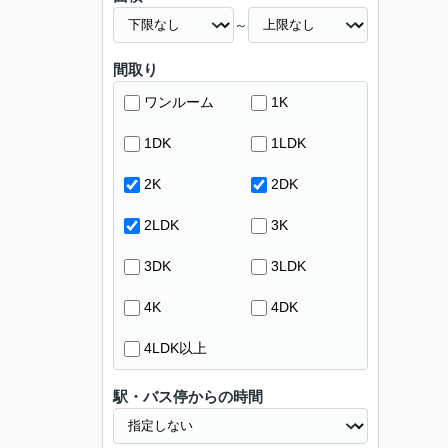
～
間取り
ワンルーム
1K
1DK
1LDK
2K
2DK
2LDK
3K
3DK
3LDK
4K
4DK
4LDK以上
駅・バス停からの時間