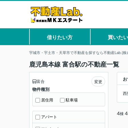
借りたい方
買いた
宇城市・宇土市・天草市で不動産を探すなら不動産Lab.(株
鹿児島本線 富合駅の不動産一覧
お
富合
変更
物件種別
西
居住用
駐車場
4
4
棟
アパート