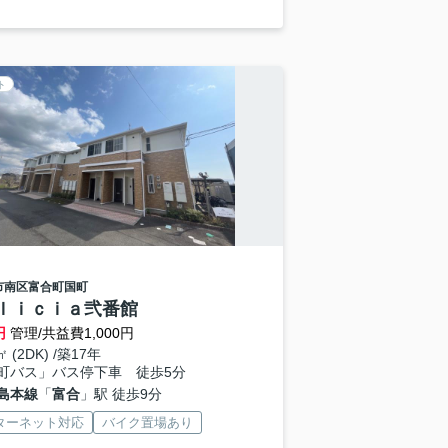
ト
市南区
富合町国町
ｌｉｃｉａ弐番館
円
管理/共益費1,000円
㎡ (2DK) /築17年
町バス」バス停下車 徒歩5分
島本線
「
富合
」駅 徒歩9分
ターネット対応
バイク置場あり