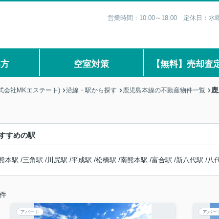
営業時間：10:00～18:00 定休日
い方
空室対策
【無料】売却査
鹿
式会社MKエステート)
沿線・駅から探す
鹿児島本線の不動産物件一覧
すすめの駅
熊本駅
/
三角駅
/
川尻駅
/
平成駅
/
松橋駅
/
南熊本駅
/
富合駅
/
新八代駅
/
八
件
アパート
アパー