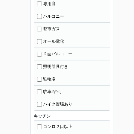
専用庭
バルコニー
都市ガス
オール電化
２面バルコニー
照明器具付き
駐輪場
駐車2台可
バイク置場あり
キッチン
コンロ２口以上