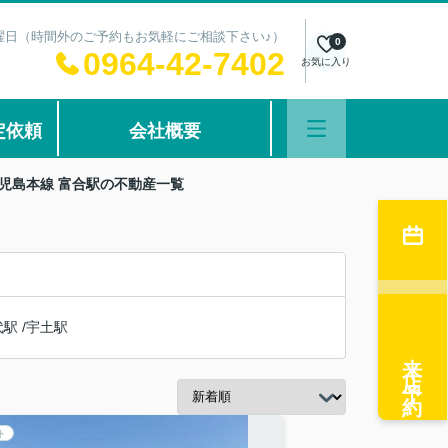
：水曜日（時間外のご予約もお気軽にご相談下さい♪）
0
0964-42-7402
お気に入り
定依頼
会社概要
児島本線 富合駅の不動産一覧
代駅
/
宇土駅
来店予約
ト