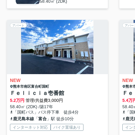
58.40㎡ (2DK)
アパート
アパー
NEW
NEW
熊本市南区
富合町国町
熊本
Ｆｅｌｉｃｉａ壱番館
Ｆｅ
5.2
万円
管理/共益費3,000円
5.4
万
58.40㎡ (2DK) /築17年
58.40
「国町バス」バス停下車 徒歩4分
「国
鹿児島本線
「
富合
」駅 徒歩10分
鹿児
インターネット対応
バイク置場あり
イン