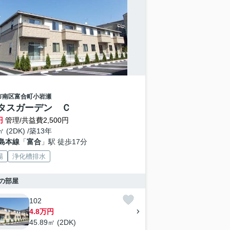
市南区
富合町小岩瀬
タスガーデン Ｃ
円
管理/共益費2,500円
㎡ (2DK) /築13年
島本線
「
富合
」駅 徒歩17分
場
浄化槽排水
の部屋
102
4.8万円
45.89㎡ (2DK)