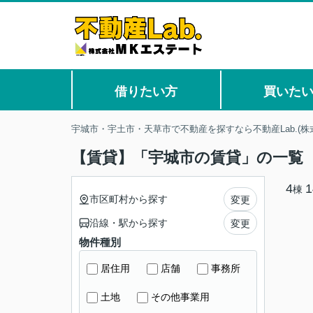
借りたい方
買いた
宇城市・宇土市・天草市で不動産を探すなら不動産Lab.(株
【賃貸】「宇城市の賃貸」の一覧
4
1
棟
市区町村から探す
変更
沿線・駅から探す
変更
物件種別
居住用
店舗
事務所
土地
その他事業用