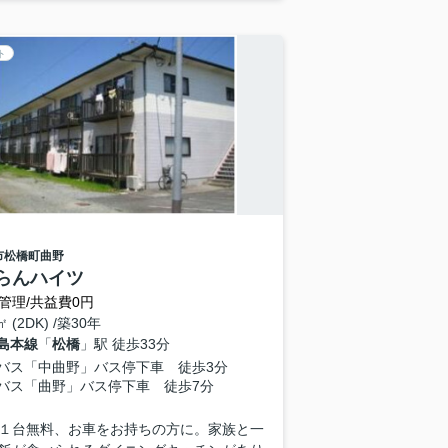
ト
市
松橋町曲野
らんハイツ
管理/共益費0円
㎡ (2DK) /築30年
島本線
「
松橋
」駅 徒歩33分
バス「中曲野」バス停下車 徒歩3分
バス「曲野」バス停下車 徒歩7分
１台無料、お車をお持ちの方に。家族と一