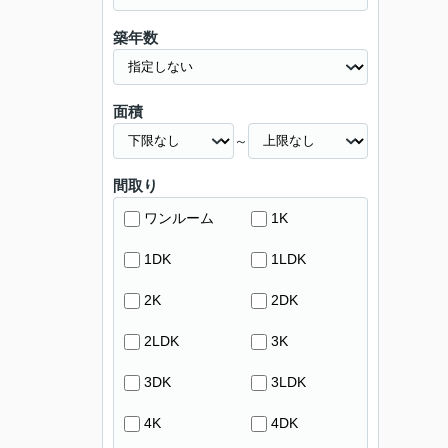
築年数
面積
～
間取り
ワンルーム
1K
1DK
1LDK
2K
2DK
2LDK
3K
3DK
3LDK
4K
4DK