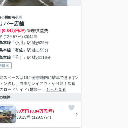
市
小川町南小川
リバー店舗
 (0.84万円/坪)
管理/共益費-
坪 (129.57㎡) /築44年
島本線
「
小川
」駅 徒歩29分
島本線
「
有佐
」駅 徒歩59分
島本線
「
千丁
」駅 徒歩116分
槽排水
能スペースは18台分敷地内に駐車できます♪
トン渡し、自由なレイアウトが可能！飲食
のロードサイド♪是非一...
もっと見る
の物件
33万円 (0.84万円/坪)
39.19坪 (129.57㎡)