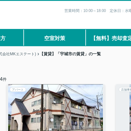
営業時間：10:00～18:00 定休日
い方
空室対策
【無料】売却査
【賃貸】「宇城市の賃貸」の一覧
式会社MKエステート)
4
件
アパート
店舗事