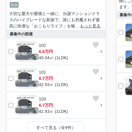
緒にご
新築
ます。
大切な愛犬や愛猫と一緒に、分譲マンションクラ
募集中
スのハイグレードな新築で、誰にも邪魔されず最
高に快適な「おこもりライフ」を愉...
もっと見る
募集中の部屋
102
6.6万円
40.04㎡ (1LDK)
101
6.7万円
42.93㎡ (1LDK)
103
6.7万円
42.93㎡ (1LDK)
すべて見る（全9件）