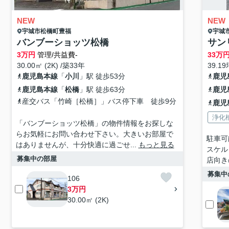
NEW
NEW
宇城市
松橋町豊福
宇城
バンブーショッツ松橋
サン
3
万円
管理/共益費-
33
万円
30.00㎡ (2K) /築33年
39.19
鹿児島本線
「
小川
」駅 徒歩53分
鹿児
鹿児島本線
「
松橋
」駅 徒歩63分
鹿児
産交バス「竹崎［松橋］」バス停下車 徒歩9分
鹿児
浄化
「バンブーショッツ松橋」の物件情報をお探しな
らお気軽にお問い合わせ下さい。大きいお部屋で
駐車可
はありませんが、十分快適に過ごせ...
もっと見る
スケル
募集中の部屋
店向き
募集中
106
3万円
30.00㎡ (2K)