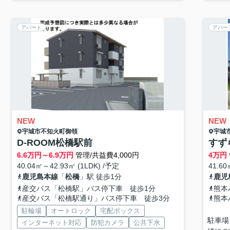
アパート
アパー
NEW
NEW
宇城市
不知火町御領
宇城
D-ROOM松橋駅前
すず
6.6
万円～
6.9
万円
管理/共益費4,000円
4
万円
40.04㎡～42.93㎡ (1LDK) /予定
41.60
鹿児島本線
「
松橋
」駅 徒歩1分
鹿児
産交バス「松橋駅」バス停下車 徒歩1分
熊本
産交バス「松橋駅通り」バス停下車 徒歩3分
熊本
駐輪場
オートロック
宅配ボックス
駐車場
インターネット対応
防犯カメラ
公共下水