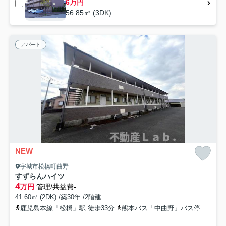
6万円
56.85㎡ (3DK)
アパート
NEW
宇城市松橋町曲野
すずらんハイツ
4
万円
管理/共益費-
41.60㎡ (2DK) /築30年 /2階建
鹿児島本線「松橋」駅 徒歩33分
熊本バス「中曲野」バス停下車 徒歩3分