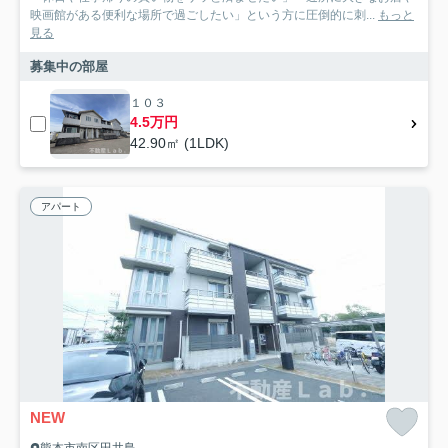
映画館がある便利な場所で過ごしたい」という方に圧倒的に刺...
もっと
見る
募集中の部屋
１０３
4.5万円
42.90㎡ (1LDK)
アパート
NEW