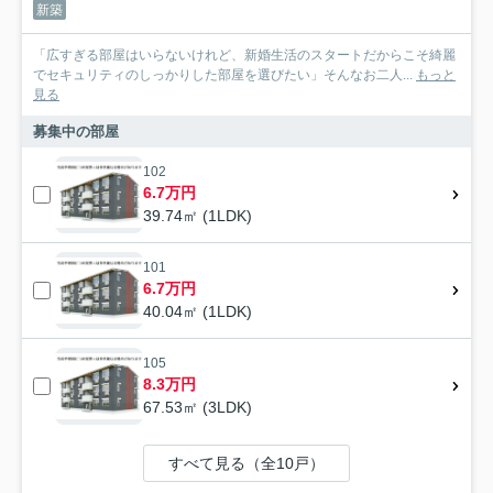
新築
「広すぎる部屋はいらないけれど、新婚生活のスタートだからこそ綺麗
でセキュリティのしっかりした部屋を選びたい」そんなお二人...
もっと
見る
募集中の部屋
102
6.7万円
39.74㎡ (1LDK)
101
6.7万円
40.04㎡ (1LDK)
105
8.3万円
67.53㎡ (3LDK)
すべて見る（全10戸）