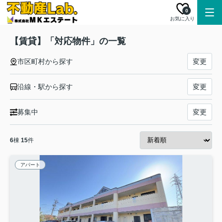
0
お気に入り
【賃貸】「対応物件」の一覧
市区町村から探す
変更
沿線・駅から探す
変更
募集中
変更
6
棟
15
件
アパート