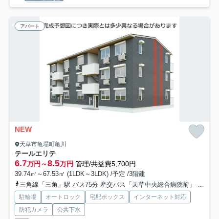
アパート
NEW
天草市亀場町亀川
テールエリテ
6.7
8.5
万円～
万円
管理/共益費5,700円
39.74㎡～67.53㎡ (1LDK～3LDK) /予定 /3階建
三角線「三角」駅 バス75分 産交バス「天草中央総合病院前」 停歩10分
駐輪場
オートロック
宅配ボックス
インターネット対応
防犯カメラ
公共下水