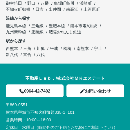
御幸笛田
野口
八幡
亀場町亀川
浜崎町
不知火町御領
日吉
出仲間
南高江
土河原町
沿線から探す
鹿児島本線
三角線
豊肥本線
熊本市電A系統
九州新幹線
肥薩線
肥薩おれんじ鉄道
駅から探す
西熊本
三角
川尻
平成
松橋
南熊本
宇土
新八代
富合
八代
不動産Ｌａｂ．/株式会社ＭＫエステート
0964-42-7402
お問い合わせ
〒869-0551
熊本県宇城市不知火町御領335-1 101
営業時間：
10:00～18:00
定休日：
水曜日（時間外のご予約もお気軽にご相談下さい♪）