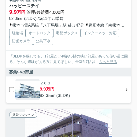
熊本市南区田井島
ハッピーステイ
9.9
万円
管理/共益費4,000円
82.35㎡ (3LDK) /築11年 /3階建
熊本市電A系統「八丁馬場」駅 徒歩47分
豊肥本線「南熊本」駅 徒歩43分
駐輪場
オートロック
宅配ボックス
インターネット対応
防犯カメラ
公共下水
「3LDKを探しても、1部屋だけ4帖や5帖の狭い部屋があって使い道に困
る」そんな経験がある方に見てほしい、全室6.7帖以...
もっと見る
募集中の部屋
２０３
9.9万円
82.35㎡ (3LDK)
賃貸マンション