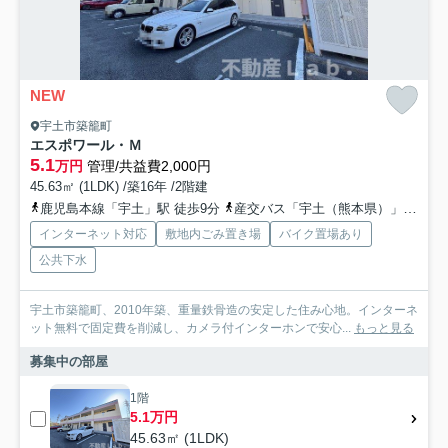
NEW
宇土市築籠町
エスポワール・Ｍ
5.1
万円
管理/共益費2,000円
45.63㎡ (1LDK) /築16年 /2階建
鹿児島本線「宇土」駅 徒歩9分
産交バス「宇土（熊本県）」バス停下車 徒歩4分
インターネット対応
敷地内ごみ置き場
バイク置場あり
公共下水
宇土市築籠町、2010年築、重量鉄骨造の安定した住み心地。インターネ
ット無料で固定費を削減し、カメラ付インターホンで安心...
もっと見る
募集中の部屋
1階
5.1万円
45.63㎡ (1LDK)