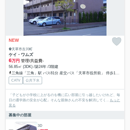
NEW
天草市古川町
ケイ・ワムズ
6
万円
管理/共益費-
56.85㎡ (3DK) /築24年 /3階建
三角線「三角」駅 バス81分 産交バス「天草市役所前」 停歩11分
産
CATV
公共下水
「子どもが小学校に上がるのを機に広い部屋に引っ越したいけれど、毎
日の通学路の安全が心配」そんな親御さんの不安を解消してく...
もっと
見る
募集中の部屋
3D