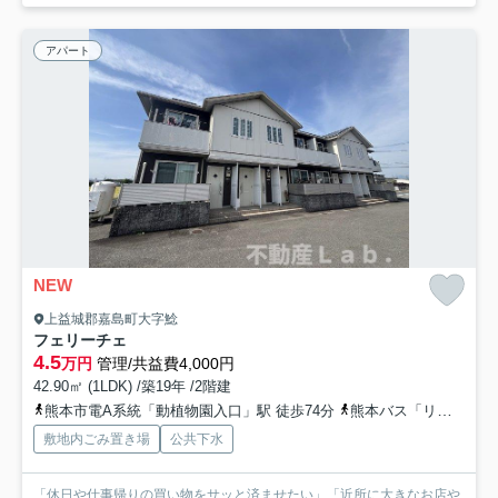
アパート
NEW
上益城郡嘉島町大字鯰
フェリーチェ
4.5
万円
管理/共益費4,000円
42.90㎡ (1LDK) /築19年 /2階建
熊本市電A系統「動植物園入口」駅 徒歩74分
熊本バス「リハビリ熊本回生会病院前」バス停下車 徒歩2分
敷地内ごみ置き場
公共下水
「休日や仕事帰りの買い物をサッと済ませたい」「近所に大きなお店や