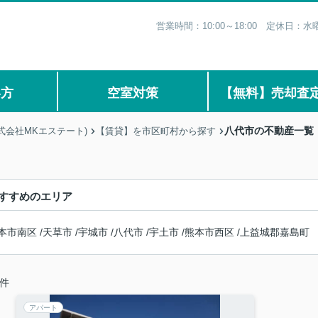
営業時間：10:00～18:00 定休日
い方
空室対策
【無料】売却査
八代市の不動産一覧
式会社MKエステート)
【賃貸】を市区町村から探す
すすめのエリア
本市南区
/
天草市
/
宇城市
/
八代市
/
宇土市
/
熊本市西区
/
上益城郡嘉島町
件
アパート