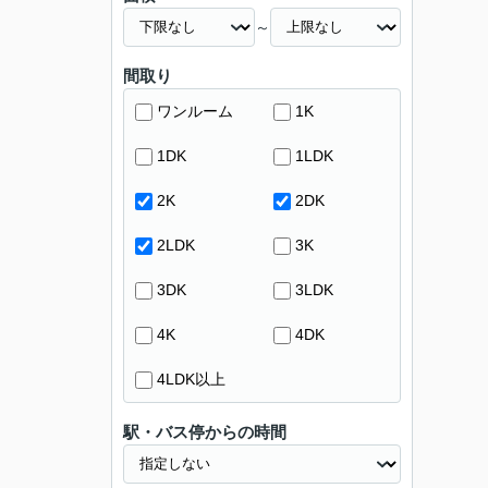
～
間取り
ワンルーム
1K
1DK
1LDK
2K
2DK
2LDK
3K
3DK
3LDK
4K
4DK
4LDK以上
駅・バス停からの時間