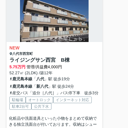
NEW
八代市
西宮町
ライジングサン西宮 B棟
5.75
万円
管理/共益費4,000円
52.27㎡ (2LDK) /築12年
鹿児島本線
「
八代
」駅 徒歩19分
鹿児島本線
「
新八代
」駅 徒歩24分
産交バス「追分［八代］」バス停下車 徒歩3分
駐輪場
オートロック
インターネット対応
駐車2台可
公共下水
化粧品や洗面道具といった小物をまとめて収納で
きる独立洗面台が付いております。収納はシュー