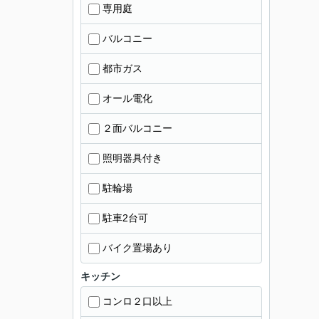
専用庭
バルコニー
都市ガス
オール電化
２面バルコニー
照明器具付き
駐輪場
駐車2台可
バイク置場あり
キッチン
コンロ２口以上