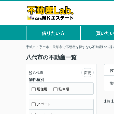
借りたい方
買いた
宇城市・宇土市・天草市で不動産を探すなら不動産Lab.(株
八代市の不動産一覧
お
八代市
変更
物件種別
熊
居住用
駐車場
1
1
棟
アパート