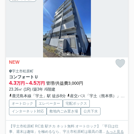
NEW
宇土市松原町
コンフォートＵ
4.3
4.5
万円～
万円
管理/共益費3,000円
23.26㎡ (1R) /築3年 /6階建
鹿児島本線「宇土」駅 徒歩8分
産交バス「宇土（熊本県）」バス停下車 徒歩1分
オートロック
エレベーター
宅配ボックス
インターネット対応
敷地内ごみ置き場
公共下水
【宇土市松原町 RC造 駅チカ ネット無料 オートロック】「平日は仕
事、週末は趣味」を極めるなら、宇土市松原町は最高の選...
もっと見る