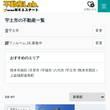
0
お気に入り
宇土市の不動産一覧
宇土市
変更
ワンルーム,1K,募集中
変更
おすすめのエリア
熊本市南区
/
天草市
/
宇城市
/
八代市
/
宇土市
/
熊本市西区
/
上益城郡嘉島町
2
棟
4
件
賃貸マンション