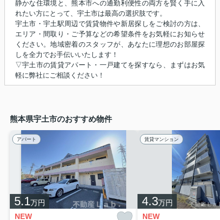
静かな住環境と、熊本市への通勤利便性の両方を賢く手に入
れたい方にとって、宇土市は最高の選択肢です。
宇土市・宇土駅周辺で賃貸物件や新居探しをご検討の方は、
エリア・間取り・ご予算などの希望条件をお気軽にお知らせ
ください。地域密着のスタッフが、あなたに理想のお部屋探
しを全力でお手伝いいたします！
▽宇土市の賃貸アパート・一戸建てを探すなら、まずはお気
軽に弊社にご相談ください！
熊本県宇土市のおすすめ物件
アパート
賃貸マンション
5.1
4.3
万円
万円
NEW
NEW