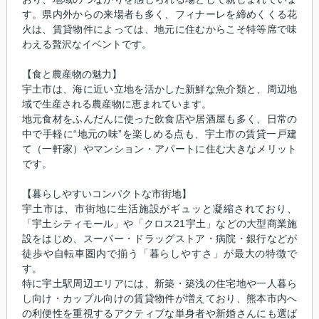
す。県内外からの来場者も多く、フィナーレを締めくくる花
火は、賃貸物件によっては、地元に住むからこそ特等席で味
わえる贅沢なイベントです。
【食と農産物の魅力】
宇土市は、海に近い立地を活かした新鮮な魚介類と、周辺地
域で生産される農産物に恵まれています。
地元食材をふんだんに使った飲食店や居酒屋も多く、日常の
中で手軽に“地元の味”を楽しめる点も、宇土市の賃貸一戸建
て（一軒家）やマンション・アパートに住む大きなメリット
です。
【暮らしやすいコンパクトな市街地】
宇土市は、市街地に生活施設がギュッと凝縮されており、
「宇土シティモール」や「クロス21宇土」などの大型商業施
設をはじめ、スーパー・ドラッグストア・病院・銀行などが
徒歩や自転車圏内で揃う「暮らしやすさ」が最大の特徴で
す。
特に宇土駅周辺エリアには、新築・築浅の住宅地や一人暮ら
し向け・カップル向けの賃貸物件が増えており、熊本市内へ
の利便性を重視するアクティブな単身者や新婚さんにも選ば