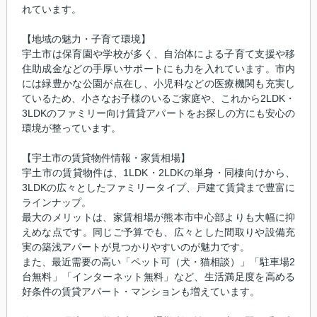
れています。
【地域の魅力・子育て環境】
宇土市は保育園や学校が多く、自治体による子育て支援や移
住助成金などの手厚いサポートにも力を入れています。市内
には緑豊かな公園が点在し、小児科などの医療機関も充実し
ているため、小さなお子様のいるご家庭や、これから2LDK・
3LDKのファミリー向け賃貸アパートをお探しの方にも安心の
環境が整っています。
【宇土市の賃貸物件情報・家賃相場】
宇土市の賃貸物件は、1LDK・2LDKの単身・同棲向けから、
3LDKの広々としたファミリータイプ、戸建て賃貸まで豊富に
ラインナップ。
最大のメリットは、家賃相場が熊本市中心部よりも大幅に抑
えめな点です。同じご予算でも、広々とした間取りや設備充
実の築浅アパートが見つかりやすいのが魅力です。
また、最近需要の高い「ペット可（犬・猫相談）」「駐車場2
台無料」「インターネット無料」など、生活満足度を高める
好条件の賃貸アパート・マンションも増えています。