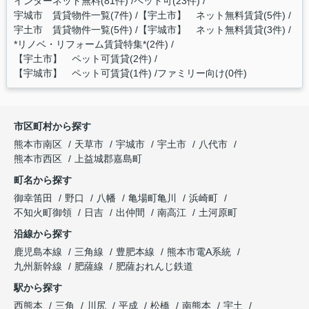
インターネット無料(81件)
ペット可(23件)
宇城市 賃貸物件一覧(7件)
【宇土市】 ネット無料賃貸(5件)
宇土市 賃貸物件一覧(5件)
【宇城市】 ネット無料賃貸(3件)
*リノベ・リフォーム賃貸特集*(2件)
【宇土市】 ペット可賃貸(2件)
【宇城市】 ペット可賃貸(1件)
ファミリー向け(0件)
市区町村から探す
熊本市南区
天草市
宇城市
宇土市
八代市
熊本市西区
上益城郡嘉島町
町名から探す
御幸笛田
野口
八幡
亀場町亀川
浜崎町
不知火町御領
日吉
出仲間
南高江
土河原町
沿線から探す
鹿児島本線
三角線
豊肥本線
熊本市電A系統
九州新幹線
肥薩線
肥薩おれんじ鉄道
駅から探す
西熊本
三角
川尻
平成
松橋
南熊本
宇土