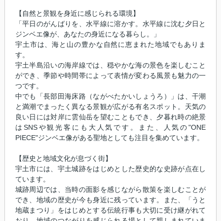
【自然と景観を身近に感じられる環境】
「平日のがんばりを、水平線に溶かす。水平線に沈む夕日と
ジンベエ像が、あなたの身近になる暮らし。」
宇土市は、海と山の豊かな自然に恵まれた地域でもありま
す。
宇土半島沿いの海岸線では、穏やかな海の景色を楽しむこと
ができ、季節や時間帯によって表情が変わる風景も魅力の一
つです。
中でも「長部田海床路（ながべたかいしょうろ）」は、干潮
と満潮でまったく異なる景観が広がる有名スポット。天気の
良い日には対岸に雲仙岳を望むこともでき、夕暮れ時の絶景
はSNSや観光客にも大人気です。また、人気の"ONE
PIECE"ジンベエ像がある聖地としても注目を集めています。
【歴史と地域文化が息づく街】
宇土市には、宇土城跡をはじめとした歴史的な史跡が点在し
ています。
城跡周辺では、当時の面影を感じながら散策を楽しむことが
でき、地域の歴史が今も身近に残っています。また、「うと
地蔵まつり」をはじめとする伝統行事も大切に受け継がれて
おり、地域のつながりを感じられる場として親しまれていま