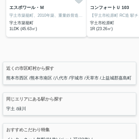
エスポワール・Ｍ
コンフォートＵ 103
宇土市築籠町、2010年築、重量鉄骨造の安定した住み心地。インターネット無料で固定費を削減し、カメラ付インターホンで安心も確保。浴室乾燥機も完備しており、忙しい単身者やカップルの家事効率アップ。1階住戸ならではの「専用庭」。室内はLDK13.2帖を確保し、大切な家族であるペットと一緒にゆったりとした時間を過ごせます。愛犬・愛猫との新しい暮らしを、ここから始めませんか？
宇土市築籠町
宇土市松原町
1LDK (45.63㎡)
1R (23.26㎡)
近くの市区町村から探す
熊本市西区
熊本市南区
八代市
宇城市
天草市
上益城郡嘉島町
同じエリアにある駅から探す
宇土
緑川
おすすめこだわり特集