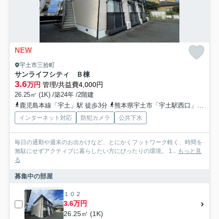
NEW
宇土市三拾町
サンライフシティ Ｂ棟
3.6
万円
管理/共益費4,000円
26.25㎡ (1K) /築24年 /2階建
鹿児島本線「宇土」駅 徒歩3分
熊本県宇土市「宇土駅西口」バス停下車 徒歩3分
インターネット対応
防犯カメラ
公共下水
毎日の通勤や週末のお出かけなど、とにかくフットワーク軽く、時間を
無駄にせずアクティブに暮らしたい方にぴったりの環境。 1...
もっと見
る
募集中の部屋
１０２
3.6万円
26.25㎡ (1K)