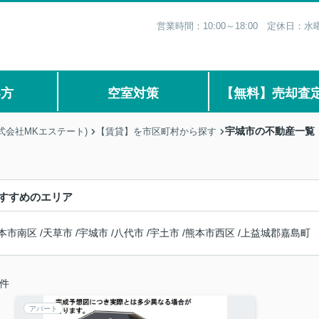
営業時間：10:00～18:00 定休日
い方
空室対策
【無料】売却査
宇城市の不動産一覧
式会社MKエステート)
【賃貸】を市区町村から探す
すすめのエリア
本市南区
/
天草市
/
宇城市
/
八代市
/
宇土市
/
熊本市西区
/
上益城郡嘉島町
件
アパート