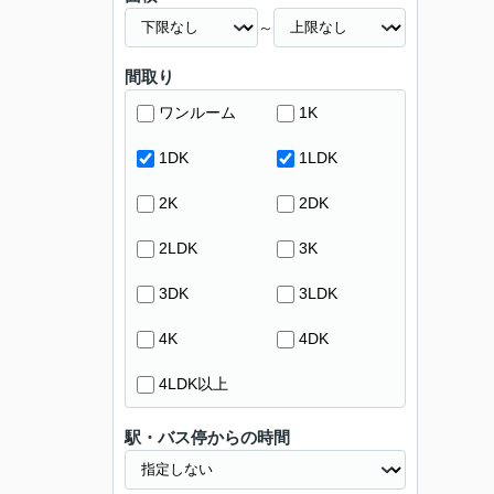
～
間取り
ワンルーム
1K
1DK
1LDK
2K
2DK
2LDK
3K
3DK
3LDK
4K
4DK
4LDK以上
駅・バス停からの時間