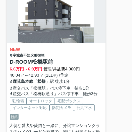
NEW
宇城市
不知火町御領
D-ROOM松橋駅前
6.6
万円～
6.9
万円
管理/共益費4,000円
40.04㎡～42.93㎡ (1LDK) /予定
鹿児島本線
「
松橋
」駅 徒歩1分
産交バス「松橋駅」バス停下車 徒歩1分
産交バス「松橋駅通り」バス停下車 徒歩3分
駐輪場
オートロック
宅配ボックス
インターネット対応
防犯カメラ
公共下水
新築
大切な愛犬や愛猫と一緒に、分譲マンションクラ
スのハイグレードな新築で、誰にも邪魔されず最