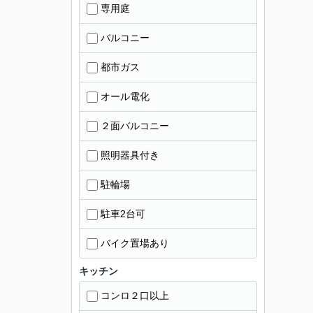
専用庭
バルコニー
都市ガス
オール電化
２面バルコニー
照明器具付き
駐輪場
駐車2台可
バイク置場あり
キッチン
コンロ２口以上