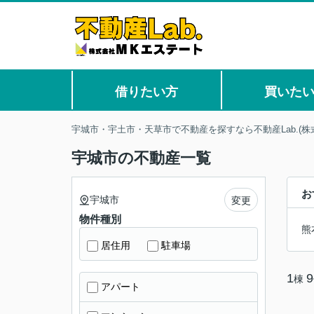
借りたい方
買いた
宇城市・宇土市・天草市で不動産を探すなら不動産Lab.(株
宇城市の不動産一覧
お
宇城市
変更
物件種別
熊
居住用
駐車場
1
9
棟
アパート