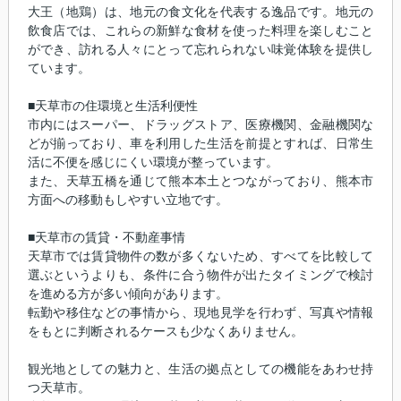
大王（地鶏）は、地元の食文化を代表する逸品です。地元の
飲食店では、これらの新鮮な食材を使った料理を楽しむこと
ができ、訪れる人々にとって忘れられない味覚体験を提供し
ています。
■天草市の住環境と生活利便性
市内にはスーパー、ドラッグストア、医療機関、金融機関な
どが揃っており、車を利用した生活を前提とすれば、日常生
活に不便を感じにくい環境が整っています。
また、天草五橋を通じて熊本本土とつながっており、熊本市
方面への移動もしやすい立地です。
■天草市の賃貸・不動産事情
天草市では賃貸物件の数が多くないため、すべてを比較して
選ぶというよりも、条件に合う物件が出たタイミングで検討
を進める方が多い傾向があります。
転勤や移住などの事情から、現地見学を行わず、写真や情報
をもとに判断されるケースも少なくありません。
観光地としての魅力と、生活の拠点としての機能をあわせ持
つ天草市。