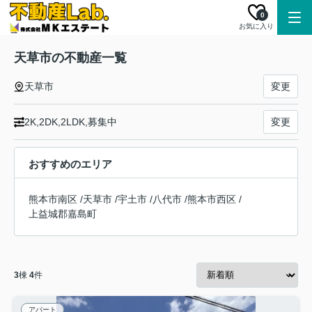
0
お気に入り
天草市の不動産一覧
天草市
変更
2K,2DK,2LDK,募集中
変更
おすすめのエリア
熊本市南区
/
天草市
/
宇土市
/
八代市
/
熊本市西区
/
上益城郡嘉島町
3
棟
4
件
アパート