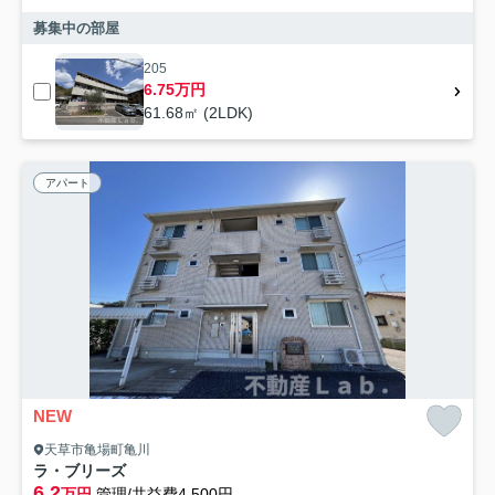
募集中の部屋
205
6.75万円
61.68㎡ (2LDK)
アパート
NEW
天草市亀場町亀川
ラ・ブリーズ
6.2
万円
管理/共益費4,500円