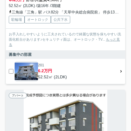
52.52㎡ (2LDK) /築16年 /3階建
三角線「三角」駅 バス82分 「天草中央総合病院前」 停歩13分
「亀
駐輪場
オートロック
公共下水
お手入れしやすいように工夫されているので綺麗な状態を保ちやすい洗
面化粧台があります♪セキュリティ面は、オートロック・TV...
もっと見
る
募集中の部屋
201
6.2万円
52.52㎡ (2LDK)
アパート