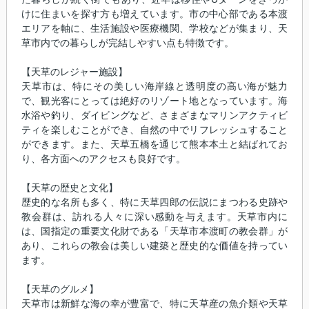
けに住まいを探す方も増えています。市の中心部である本渡
エリアを軸に、生活施設や医療機関、学校などが集まり、天
草市内での暮らしが完結しやすい点も特徴です。
【天草のレジャー施設】
天草市は、特にその美しい海岸線と透明度の高い海が魅力
で、観光客にとっては絶好のリゾート地となっています。海
水浴や釣り、ダイビングなど、さまざまなマリンアクティビ
ティを楽しむことができ、自然の中でリフレッシュすること
ができます。また、天草五橋を通じて熊本本土と結ばれてお
り、各方面へのアクセスも良好です。
【天草の歴史と文化】
歴史的な名所も多く、特に天草四郎の伝説にまつわる史跡や
教会群は、訪れる人々に深い感動を与えます。天草市内に
は、国指定の重要文化財である「天草市本渡町の教会群」が
あり、これらの教会は美しい建築と歴史的な価値を持ってい
ます。
【天草のグルメ】
天草市は新鮮な海の幸が豊富で、特に天草産の魚介類や天草