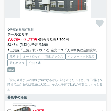
天草市亀場町亀川
テールエリテ
7.6
7.7
万円～
万円
管理/共益費5,700円
53.48㎡ (2LDK) /予定 /3階建
三角線「三角」駅 バス75分 産交バス「天草中央総合病院前」 停歩10分
駐輪場
オートロック
宅配ボックス
インターネット対応
防犯カメラ
公共下水
新築
「防犯や外からの目線が気になるから1階は避けたいけど、毎日3階まで
階段で上がるのは普通に大変…」そんな子育て世代の本音に...
もっと見
る
募集中の部屋
203