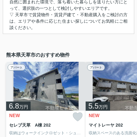
自然に囲まれた環境で、落ち着いた暮らしを送りたい方にと
って、選択肢の一つとして検討しやすいエリアです。
▽ 天草市で賃貸物件・賃貸戸建て・不動産購入をご検討の方
は、エリアや条件に応じた住まい探しについてお気軽にご相
談ください。
熊本県天草市のおすすめ物件
アパート
アパート
6.8
5.5
万円
万円
NEW
NEW
セレブ天草 A棟 202
マイトレーヤ 202
収納はウォークインクロゼット・シューズボックスなど豊富なので、衣類や履き物の整理がしやすく便利です。セキュリティ面は、TVインターホン・オートロックなどを備え付けているので安心して暮らせます。室内設備は洗面化粧台・浴室乾燥機など大変充実しております。交通アクセスを重視して住まい探しをするなら、当社にお任せください！こちらでは、三角線三角周辺にある賃貸情報を豊富に取り扱っております。