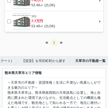
7.6万円
53.48㎡ (2LDK)
303
7.7万円
53.48㎡ (2LDK)
1
テート)
【賃貸】を市区町村から探す
天草市の不動産一覧
熊本県天草市エリア情報
～天草市の不動産・賃貸情報｜生活に不便ない島暮らしがで
きる魅力のエリア～
熊本県天草市は、熊本県南西部の天草諸島に位置し、海と自
然に囲まれた環境でありながら、生活拠点としての機能も備
えた地域です。観光地として知られる一方で、地元に根付い
た暮らしが続く街でもあり、近年は移住やUターンをきっか