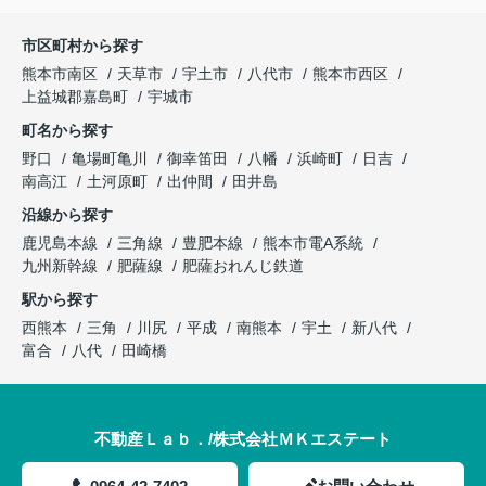
市区町村から探す
熊本市南区
天草市
宇土市
八代市
熊本市西区
上益城郡嘉島町
宇城市
町名から探す
野口
亀場町亀川
御幸笛田
八幡
浜崎町
日吉
南高江
土河原町
出仲間
田井島
沿線から探す
鹿児島本線
三角線
豊肥本線
熊本市電A系統
九州新幹線
肥薩線
肥薩おれんじ鉄道
駅から探す
西熊本
三角
川尻
平成
南熊本
宇土
新八代
富合
八代
田崎橋
不動産Ｌａｂ．/株式会社ＭＫエステート