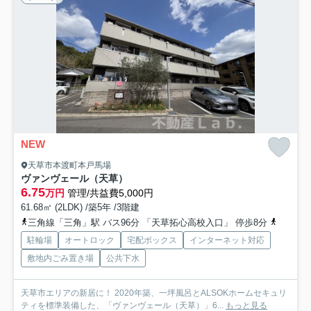
NEW
天草市本渡町本戸馬場
ヴァンヴェール（天草）
6.75
万円
管理/共益費5,000円
61.68㎡ (2LDK) /築5年 /3階建
三角線「三角」駅 バス96分 「天草拓心高校入口」 停歩8分
産交バ
駐輪場
オートロック
宅配ボックス
インターネット対応
敷地内ごみ置き場
公共下水
天草市エリアの新居に！ 2020年築、一坪風呂とALSOKホームセキュリ
ティを標準装備した、「ヴァンヴェール（天草）」6...
もっと見る