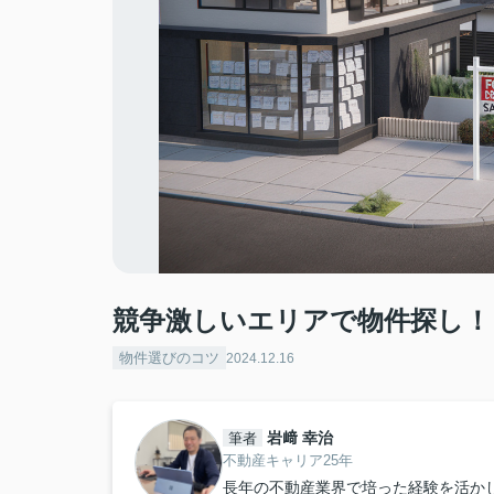
競争激しいエリアで物件探し！
物件選びのコツ
2024.12.16
岩﨑 幸治
筆者
不動産キャリア25年
長年の不動産業界で培った経験を活か