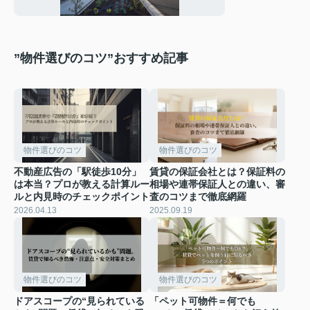
ご紹介
”物件選びのコツ”おすすめ記事
物件選びのコツ
物件選びのコツ
不動産広告の「駅徒歩10分」
賃貸の保証会社とは？保証料の
は本当？プロが教える計算ルー
相場や連帯保証人との違い、審
ルと内見時のチェックポイント
査のコツまで徹底網羅
2026.04.13
2025.09.19
物件選びのコツ
物件選びのコツ
ドアスコープの“見られている
「ペット可物件＝何でも