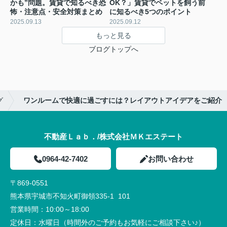
かも”問題。賃貸で知るべき恐
OK？」賃貸でペットを飼う前
怖・注意点・安全対策まとめ
に知るべき5つのポイント
2025.09.13
2025.09.12
もっと見る
ブログトップへ
グ
ワンルームで快適に過ごすには？レイアウトアイデアをご紹介
不動産Ｌａｂ．/株式会社ＭＫエステート
0964-42-7402
お問い合わせ
〒869-0551
熊本県宇城市不知火町御領335-1 101
営業時間：
10:00～18:00
定休日：
水曜日（時間外のご予約もお気軽にご相談下さい♪）