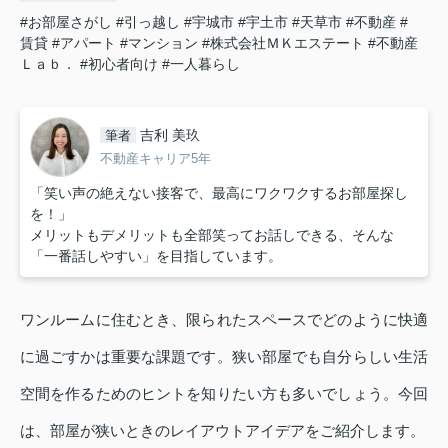
#お部屋さがし
#引っ越し
#宇城市
#宇土市
#天草市
#不動産
#
賃貸
#アパート
#マンション
#株式会社ＭＫエステート
#不動産
Ｌａｂ．
#初心者向け
#一人暮らし
吉利 美玖
筆者
不動産キャリア5年
「笑い声の絶えない接客で、最高にワクワクするお部屋探し
を！」
メリットもデメリットも全部笑ってお話しできる、そんな
「一番話しやすい」を目指しています。
ワンルームに住むとき、限られたスペースでどのように快適
に過ごすかは重要な課題です。狭い部屋でも自分らしい生活
空間を作るためのヒントを知りたい方も多いでしょう。今回
は、部屋が狭いときのレイアウトアイデアをご紹介します。