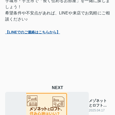
宇城市・宇土市で「長く住めるお部屋」を一緒に探しま
しょう！
希望条件や不安点があれば、LINEや来店でお気軽にご相
談ください♪
【LINEでのご連絡はこちらから】
NEXT
メゾネット
とロフト、
住み心地は
2025.04.17
いい？