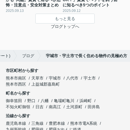
怖・注意点・安全対策まとめ
に知るべき5つのポイント
2025.09.13
2025.09.12
もっと見る
ブログトップへ
ート)
ブログ
宇城市・宇土市で長く住める物件の見極め方
市区町村から探す
熊本市南区
天草市
宇城市
八代市
宇土市
熊本市西区
上益城郡嘉島町
町名から探す
御幸笛田
野口
八幡
亀場町亀川
浜崎町
不知火町御領
日吉
南高江
土河原町
田井島
沿線から探す
鹿児島本線
三角線
豊肥本線
熊本市電A系統
九州新幹線
肥薩線
肥薩おれんじ鉄道