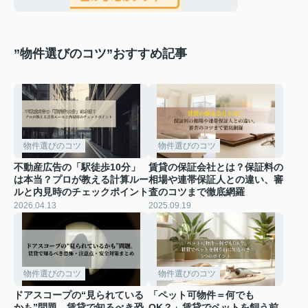
”物件選びのコツ”おすすめ記事
物件選びのコツ
物件選びのコツ
不動産広告の「駅徒歩10分」
賃貸の保証会社とは？保証料の
は本当？プロが教える計算ルー
相場や連帯保証人との違い、審
ルと内見時のチェックポイント
査のコツまで徹底網羅
2026.04.13
2025.09.19
物件選びのコツ
物件選びのコツ
ドアスコープの“見られている
「ペット可物件＝何でも
かも”問題。賃貸で知るべき恐
OK？」賃貸でペットを飼う前