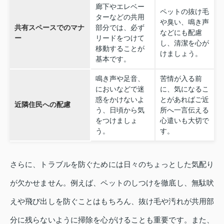
廊下やエレベー
ペットの抜け毛
ターなどの共用
や臭い、鳴き声
共有スペースでのマナ
部分では、必ず
などにも配慮
ー
リードをつけて
し、清潔を心が
移動することが
けましょう。
基本です。
鳴き声や足音、
苦情が入る前
においなどで迷
に、気になるこ
惑をかけないよ
とがあればご近
近隣住民への配慮
う、日頃から気
所へ一言伝える
をつけましょ
心遣いも大切で
う。
す。
さらに、トラブルを防ぐためには日々のちょっとした気配り
が欠かせません。例えば、ペットのしつけを徹底し、無駄吠
えや飛び出しを防ぐことはもちろん、抜け毛や汚れが共用部
分に残らないように掃除を心がけることも重要です。また、