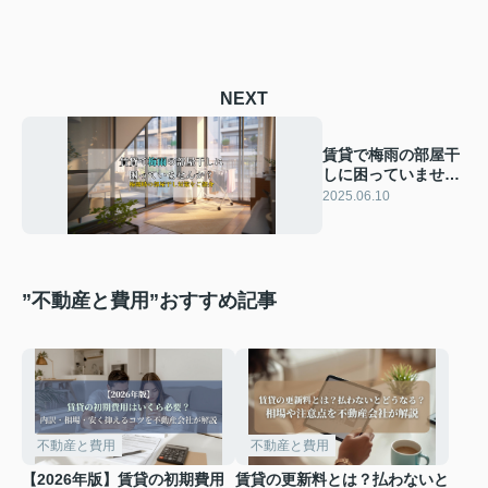
NEXT
賃貸で梅雨の部屋干
しに困っていません
か？ 梅雨時の部屋干
2025.06.10
し対策をご紹介
”不動産と費用”おすすめ記事
不動産と費用
不動産と費用
【2026年版】賃貸の初期費用
賃貸の更新料とは？払わないと