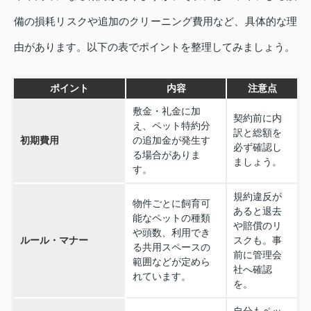
備の損耗リスクや追加のクリーニング費用など、具体的な理
由があります。以下の表でポイントを整理してみましょう。
ポイント
内容
注意点
敷金・礼金に加
契約前に内
え、ペット特約分
訳と総額を
初期費用
の追加金が発生す
必ず確認し
る場合がありま
ましょう。
す。
規約違反が
物件ごとに飼育可
あると退去
能なペットの種類
や賠償のリ
や頭数、利用でき
ルール・マナー
スクも。事
る共用スペースの
前に管理会
範囲などが定めら
社へ確認
れています。
を。
自分もペッ