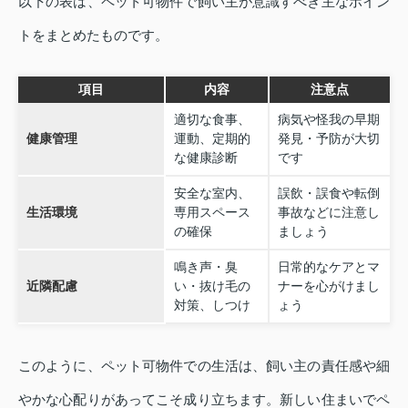
以下の表は、ペット可物件で飼い主が意識すべき主なポイン
トをまとめたものです。
項目
内容
注意点
適切な食事、
病気や怪我の早期
健康管理
運動、定期的
発見・予防が大切
な健康診断
です
安全な室内、
誤飲・誤食や転倒
生活環境
専用スペース
事故などに注意し
の確保
ましょう
鳴き声・臭
日常的なケアとマ
近隣配慮
い・抜け毛の
ナーを心がけまし
対策、しつけ
ょう
このように、ペット可物件での生活は、飼い主の責任感や細
やかな心配りがあってこそ成り立ちます。新しい住まいでペ