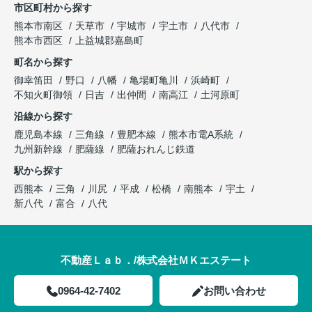
市区町村から探す
熊本市南区
天草市
宇城市
宇土市
八代市
熊本市西区
上益城郡嘉島町
町名から探す
御幸笛田
野口
八幡
亀場町亀川
浜崎町
不知火町御領
日吉
出仲間
南高江
土河原町
沿線から探す
鹿児島本線
三角線
豊肥本線
熊本市電A系統
九州新幹線
肥薩線
肥薩おれんじ鉄道
駅から探す
西熊本
三角
川尻
平成
松橋
南熊本
宇土
新八代
富合
八代
不動産Ｌａｂ．/株式会社ＭＫエステート
0964-42-7402
お問い合わせ