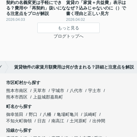
契約の名義変更は手軽にでき
賃貸の「家賃＋共益費」表示は
る？費用や「再契約」扱いにな
なぜ？込みじゃないのに（）で
る注意点をプロが解説
書く理由と正しい見方
2026.04.03
2026.04.02
もっと見る
ブログトップへ
グ
賃貸物件の家賃月額費用は何が含まれる？詳細と注意点を解説
市区町村から探す
熊本市南区
天草市
宇城市
八代市
宇土市
熊本市西区
上益城郡嘉島町
町名から探す
御幸笛田
野口
八幡
亀場町亀川
浜崎町
不知火町御領
日吉
南高江
土河原町
出仲間
沿線から探す