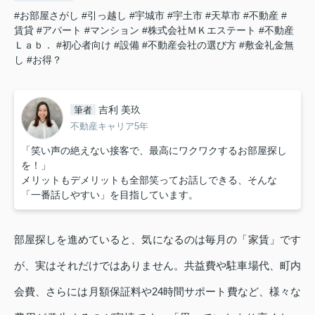
#お部屋さがし
#引っ越し
#宇城市
#宇土市
#天草市
#不動産
#
賃貸
#アパート
#マンション
#株式会社ＭＫエステート
#不動産
Ｌａｂ．
#初心者向け
#設備
#不動産会社の選び方
#敷金礼金無
し
#お得？
吉利 美玖
筆者
不動産キャリア5年
「笑い声の絶えない接客で、最高にワクワクするお部屋探し
を！」
メリットもデメリットも全部笑ってお話しできる、そんな
「一番話しやすい」を目指しています。
部屋探しを進めていると、気になるのは毎月の「家賃」です
が、実はそれだけではありません。共益費や駐車場代、町内
会費、さらには月額保証料や24時間サポート費など、様々な