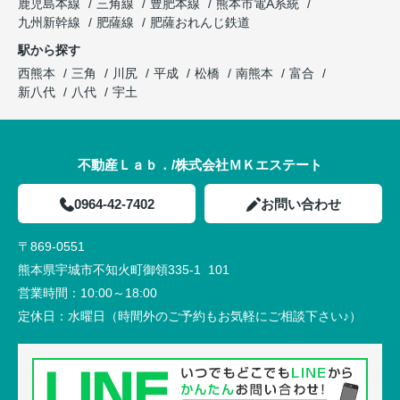
鹿児島本線
三角線
豊肥本線
熊本市電A系統
九州新幹線
肥薩線
肥薩おれんじ鉄道
駅から探す
西熊本
三角
川尻
平成
松橋
南熊本
富合
新八代
八代
宇土
不動産Ｌａｂ．/株式会社ＭＫエステート
0964-42-7402
お問い合わせ
〒869-0551
熊本県宇城市不知火町御領335-1 101
営業時間：
10:00～18:00
定休日：
水曜日（時間外のご予約もお気軽にご相談下さい♪）