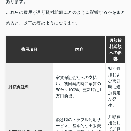
あります。
これらの費用が月額賃料総額にどのように影響するかをまと
めると、以下の表のようになります。
月額賃
料総額
費用項目
内容
への影
響
初期費
用およ
家賃保証会社への支払
び更新
い。初回契約時に家賃の
月額保証料
時に追
50%～100%、更新時に1
加費用
万円前後。
が発
生。
月額費
緊急時のトラブル対応サ
用とし
ービス。基本的な出張費
て加算