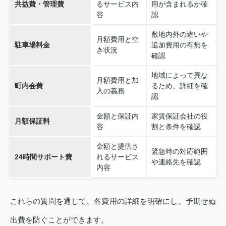
共益費・管理費
るサービス内
用が含まれるか確
容
認
敷地内外の違いや
月額費用と空
駐車場料金
追加費用の有無を
き状況
確認
地域によって異な
月額費用と加
町内会費
るため、詳細を確
入の義務
認
金額と保証内
家賃保証会社の役
月額保証料
容
割と条件を確認
金額と提供さ
緊急時の対応範囲
24時間サポート費
れるサービス
や連絡先を確認
内容
これらの質問を通じて、各費用の詳細を明確にし、予期せぬ
出費を防ぐことができます。