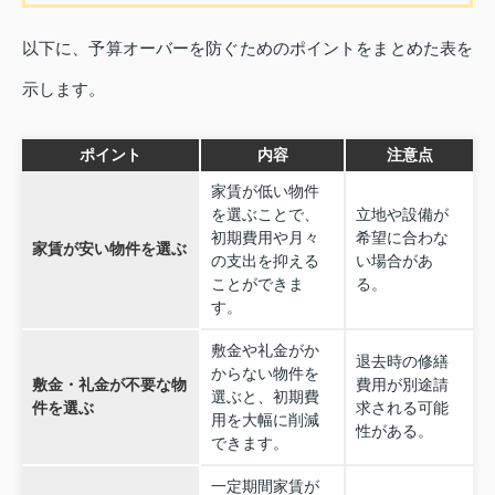
以下に、予算オーバーを防ぐためのポイントをまとめた表を
示します。
ポイント
内容
注意点
家賃が低い物件
を選ぶことで、
立地や設備が
初期費用や月々
希望に合わな
家賃が安い物件を選ぶ
の支出を抑える
い場合があ
ことができま
る。
す。
敷金や礼金がか
退去時の修繕
からない物件を
敷金・礼金が不要な物
費用が別途請
選ぶと、初期費
件を選ぶ
求される可能
用を大幅に削減
性がある。
できます。
一定期間家賃が