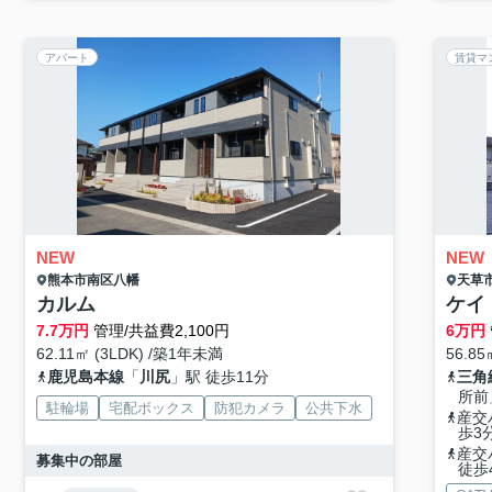
アパート
賃貸マ
NEW
NEW
熊本市南区
八幡
天草
カルム
ケイ
7.7
万円
管理/共益費2,100円
6
万円
62.11㎡ (3LDK) /築1年未満
56.85
鹿児島本線
「
川尻
」駅 徒歩11分
三角
所前
駐輪場
宅配ボックス
防犯カメラ
公共下水
産交
歩3
産交
募集中の部屋
徒歩