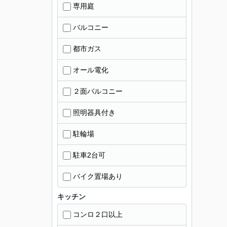
専用庭
バルコニー
都市ガス
オール電化
２面バルコニー
照明器具付き
駐輪場
駐車2台可
バイク置場あり
キッチン
コンロ２口以上