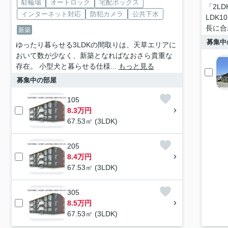
駐輪場
オートロック
宅配ボックス
「2L
インターネット対応
防犯カメラ
公共下水
LDK
長に合
新築
募集中
ゆったり暮らせる3LDKの間取りは、天草エリアに
おいて数が少なく、新築となればなおさら貴重な
存在。 小型犬と暮らせる仕様...
もっと見る
募集中の部屋
105
8.3万円
67.53㎡ (3LDK)
205
8.4万円
67.53㎡ (3LDK)
305
8.5万円
67.53㎡ (3LDK)