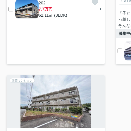
CAT
202
7.7万円
「子ど
62.11㎡ (3LDK)
っ越し
そんな
募集中
賃貸マンション