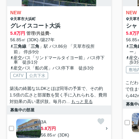
NEW
NEW
天草市
大浜町
天草
グレイスコート大浜
シャ
5.8
万円
管理/共益費-
5.8
万
56.85㎡ (3DK) /築27年
56.85
三角線
「
三角
」駅 バス86分 「天草市役所
三角
前」 停歩9分
ー」
産交バス「リンドマールタイヨー前」バス停下
産交
車 徒歩1分
歩3
産交バス「船の尾」バス停下車 徒歩3分
敷地
CATV
公共下水
こだわ
築浅の綺麗な1LDKとほぼ同等の予算で、その約
で住ま
1.5倍の広さと部屋数を賢く手に入れられる、費用
ら44
対効果の高い選択肢。毎月の...
もっと見る
募集中
募集中の部屋
3A
5.8万円
56.85㎡ (3DK)