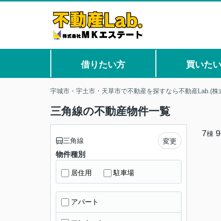
借りたい方
買いた
宇城市・宇土市・天草市で不動産を探すなら不動産Lab.(株
三角線の不動産物件一覧
7
9
棟
三角線
変更
物件種別
居住用
駐車場
アパート