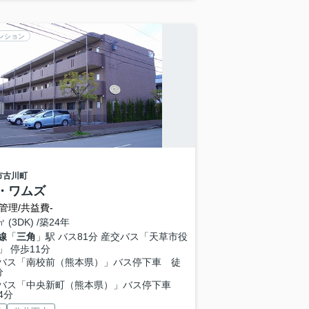
ンション
市
古川町
・ワムズ
管理/共益費-
㎡ (3DK) /築24年
線
「
三角
」駅 バス81分 産交バス「天草市役
」 停歩11分
バス「南校前（熊本県）」バス停下車 徒
分
バス「中央新町（熊本県）」バス停下車
4分