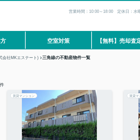
営業時間：10:00～18:00 定休日
い方
空室対策
【無料】売却査
三角線の不動産物件一覧
式会社MKエステート)
件
賃貸マンション
賃貸マ