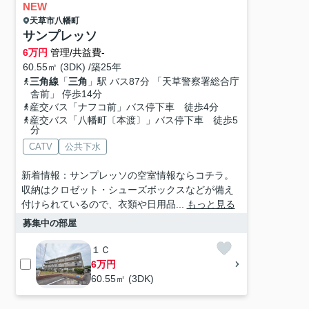
NEW
天草市
八幡町
サンプレッソ
6
万円
管理/共益費-
60.55㎡ (3DK) /築25年
三角線
「
三角
」駅 バス87分 「天草警察署総合庁
舎前」 停歩14分
産交バス「ナフコ前」バス停下車 徒歩4分
産交バス「八幡町〔本渡〕」バス停下車 徒歩5
分
CATV
公共下水
新着情報：サンプレッソの空室情報ならコチラ。
収納はクロゼット・シューズボックスなどが備え
付けられているので、衣類や日用品...
もっと見る
募集中の部屋
１Ｃ
6万円
60.55㎡ (3DK)