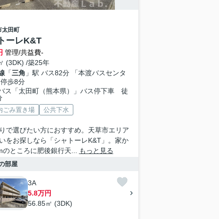
市
太田町
トーレK&T
円
管理/共益費-
㎡ (3DK) /築25年
線
「
三角
」駅 バス82分 「本渡バスセンタ
 停歩8分
バス「太田町（熊本県）」バス停下車 徒
分
内ごみ置き場
公共下水
りで選びたい方におすすめ。天草市エリア
いをお探しなら「シャトーレK&T」。家か
2mのところに肥後銀行天...
もっと見る
の部屋
3A
5.8万円
56.85㎡ (3DK)