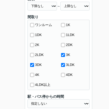
～
間取り
ワンルーム
1K
1DK
1LDK
2K
2DK
2LDK
3K
3DK
3LDK
4K
4DK
4LDK以上
駅・バス停からの時間