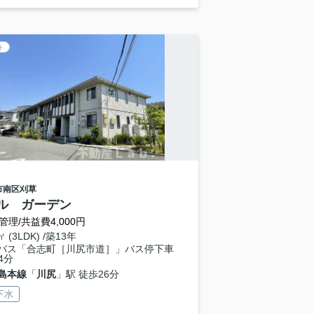
ト
市南区
刈草
ル ガーデン
管理/共益費4,000円
㎡ (3LDK) /築13年
バス「合志町［川尻市道］」バス停下車
4分
島本線
「
川尻
」駅 徒歩26分
下水