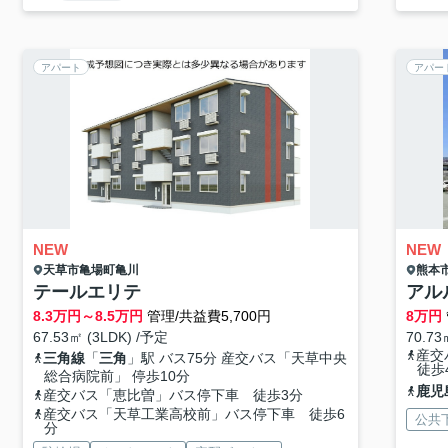
アパート
アパー
NEW
NEW
天草市
亀場町亀川
熊本
テールエリテ
アル
8.3
万円～
8.5
万円
管理/共益費5,700円
8
万円
67.53㎡ (3LDK) /予定
70.73
産交
三角線
「
三角
」駅 バス75分 産交バス「天草中央
徒歩
総合病院前」 停歩10分
鹿児
産交バス「恵比曽」バス停下車 徒歩3分
産交バス「天草工業高校前」バス停下車 徒歩6
公共
分