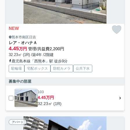
NEW
熊本市南区日吉
レア・オハナＡ
4.45
万円
管理/共益費2,200円
32.23㎡ (1R) /築4年 /2階建
鹿児島本線「西熊本」駅 徒歩9分
駐輪場
宅配ボックス
防犯カメラ
公共下水
募集中の部屋
103
4.45万円
32.23㎡ (1R)
アパート