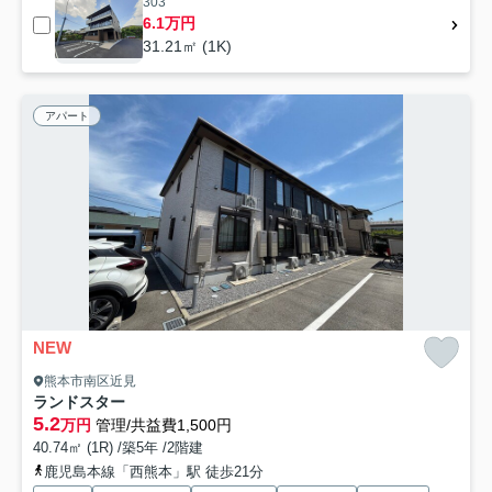
303
6.1万円
31.21㎡ (1K)
アパート
NEW
熊本市南区近見
ランドスター
5.2
万円
管理/共益費1,500円
40.74㎡ (1R) /築5年 /2階建
鹿児島本線「西熊本」駅 徒歩21分