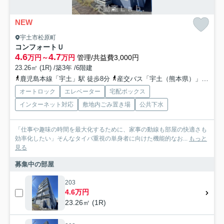
NEW
宇土市松原町
コンフォートＵ
4.6
4.7
万円～
万円
管理/共益費3,000円
23.26㎡ (1R) /築3年 /6階建
鹿児島本線「宇土」駅 徒歩8分
産交バス「宇土（熊本県）」バス停下車 徒歩1分
オートロック
エレベーター
宅配ボックス
インターネット対応
敷地内ごみ置き場
公共下水
「仕事や趣味の時間を最大化するために、家事の動線も部屋の快適さも
効率化したい」そんなタイパ重視の単身者に向けた機能的なお...
もっと
見る
募集中の部屋
203
4.6万円
23.26㎡ (1R)