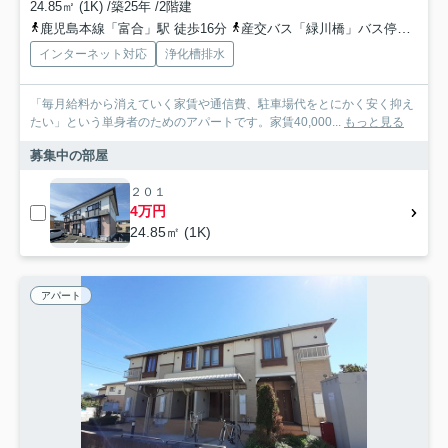
24.85㎡ (1K) /築25年 /2階建
鹿児島本線「富合」駅 徒歩16分
産交バス「緑川橋」バス停下車 徒歩4分
インターネット対応
浄化槽排水
「毎月給料から消えていく家賃や通信費、駐車場代をとにかく安く抑え
たい」という単身者のためのアパートです。家賃40,000...
もっと見る
募集中の部屋
２０１
4万円
24.85㎡ (1K)
アパート