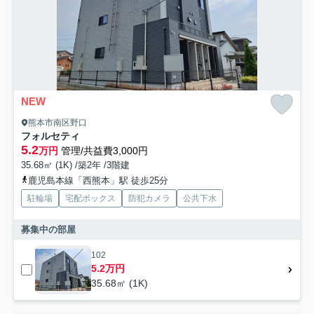
NEW
熊本市南区野口
フォルセティ
5.2
万円
管理/共益費3,000円
35.68㎡ (1K) /築2年 /3階建
鹿児島本線「西熊本」駅 徒歩25分
駐輪場
宅配ボックス
防犯カメラ
公共下水
募集中の部屋
102
5.2万円
35.68㎡ (1K)