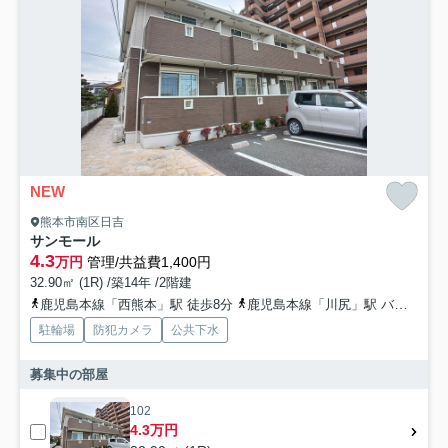
NEW
熊本市南区日吉
サンモール
4.3
万円
管理/共益費1,400円
32.90㎡ (1R) /築14年 /2階建
鹿児島本線「西熊本」駅 徒歩8分
鹿児島本線「川尻」駅 バス5分 「刈草」 停歩5分
駐輪場
防犯カメラ
公共下水
募集中の部屋
102
4.3万円