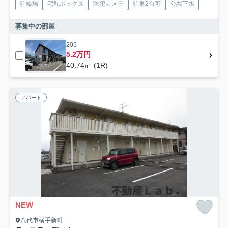
駐輪場
宅配ボックス
防犯カメラ
駐車2台可
公共下水
募集中の部屋
205
5.2万円
40.74㎡ (1R)
アパート
NEW
八代市横手新町