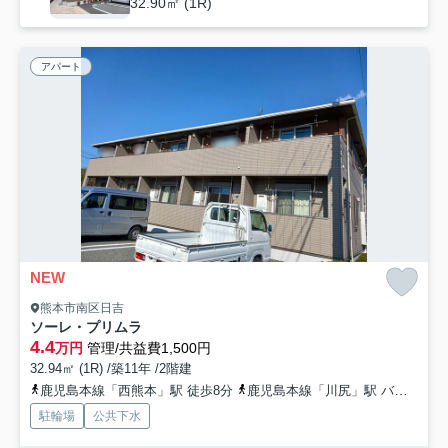
32.90㎡ (1R)
アパート
NEW
熊本市南区日吉
ソーレ・プリムラ
4.4
万円
管理/共益費1,500円
32.94㎡ (1R) /築11年 /2階建
鹿児島本線「西熊本」駅 徒歩8分
鹿児島本線「川尻」駅 バス6分 「合志町」 停歩3分
駐輪場
公共下水