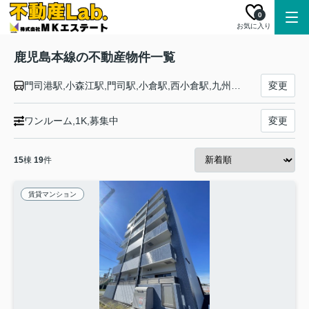
0
お気に入り
鹿児島本線の不動産物件一覧
門司港駅,小森江駅,門司駅,小倉駅,西小倉駅,九州工大前駅,戸畑駅,枝光駅,スペースワールド駅,八幡駅,黒崎駅,陣原駅,折尾駅,水巻駅,遠賀川駅,海老津駅,教育大前駅,赤間駅,東郷駅,東福間駅,福間駅,千鳥駅,古賀駅,ししぶ駅,新宮中央駅,福工大前駅,九産大前駅,香椎駅,千早駅,箱崎駅,吉塚駅,博多駅,竹下駅,笹原駅,南福岡駅,春日駅,大野城駅,水城駅,都府楼南駅,二日市駅,天拝山駅,原田駅,けやき台駅,基山駅,弥生が丘駅,田代駅,鳥栖駅,肥前旭駅,久留米駅,荒木駅,西牟田駅,羽犬塚駅,筑後船小屋駅,瀬高駅,南瀬高駅,渡瀬駅,吉野駅,銀水駅,大牟田駅,荒尾駅,南荒尾駅,長洲駅,大野下駅,玉名駅,肥後伊倉駅,木葉駅,田原坂駅,植木駅,西里駅,崇城大学前駅,上熊本駅,熊本駅,西熊本駅,川尻駅,富合駅,宇土駅,松橋駅,小川駅,有佐駅,千丁駅,新八代駅,八代駅,川内駅,隈之城駅,木場茶屋駅,串木野駅,神村学園前駅,市来駅,湯之元駅,東市来駅,伊集院駅,薩摩松元駅,上伊集院駅,広木駅,鹿児島中央駅,鹿児島駅
変更
ワンルーム,1K,募集中
変更
15
棟
19
件
賃貸マンション