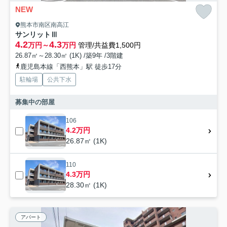
NEW
熊本市南区南高江
サンリットⅢ
4.2
4.3
万円～
万円
管理/共益費1,500円
26.87㎡～28.30㎡ (1K) /築9年 /3階建
鹿児島本線「西熊本」駅 徒歩17分
駐輪場
公共下水
募集中の部屋
106
4.2万円
26.87㎡ (1K)
110
4.3万円
28.30㎡ (1K)
アパート