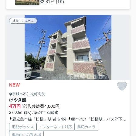
32.81㎡ (1K)
賃貸マンション
NEW
宇城市不知火町高良
けやき館
4
万円
管理/共益費4,000円
27.00㎡ (1K) /築24年 /3階建
鹿児島本線「松橋」駅 徒歩4分
熊本バス「松橋駅」バス停下車 徒歩4分
宅配ボックス
インターネット対応
防犯カメラ
敷地内ごみ置き場