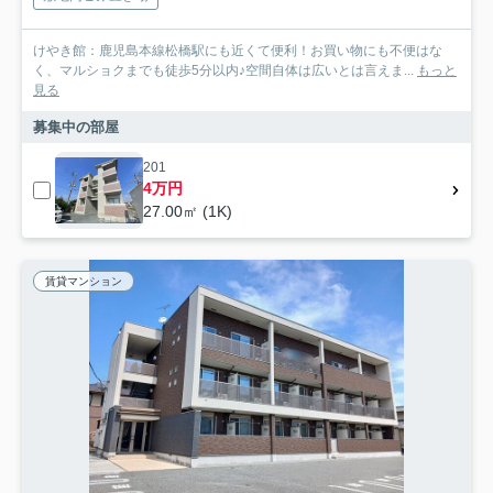
けやき館：鹿児島本線松橋駅にも近くて便利！お買い物にも不便はな
く、マルショクまでも徒歩5分以内♪空間自体は広いとは言えま...
もっと
見る
募集中の部屋
201
4万円
27.00㎡ (1K)
賃貸マンション