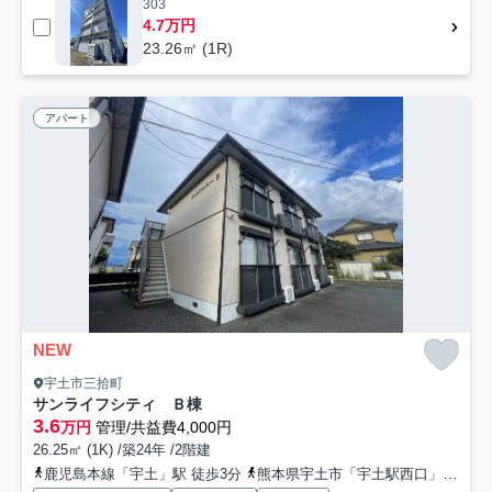
303
4.7万円
23.26㎡ (1R)
アパート
NEW
宇土市三拾町
サンライフシティ Ｂ棟
3.6
万円
管理/共益費4,000円
26.25㎡ (1K) /築24年 /2階建
鹿児島本線「宇土」駅 徒歩3分
熊本県宇土市「宇土駅西口」バス停下車 徒歩3分