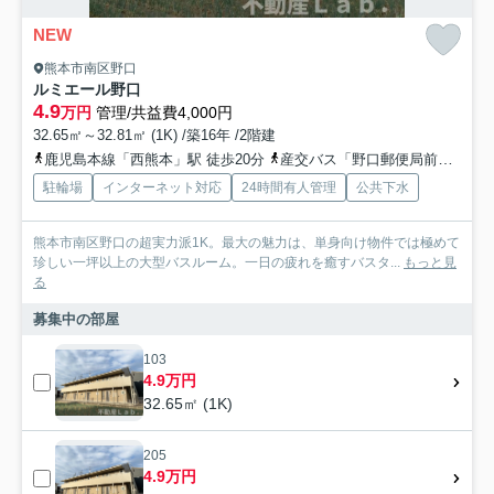
NEW
熊本市南区野口
ルミエール野口
4.9
万円
管理/共益費4,000円
32.65㎡～32.81㎡ (1K) /築16年 /2階建
鹿児島本線「西熊本」駅 徒歩20分
産交バス「野口郵便局前」バス停下車 徒歩6分
駐輪場
インターネット対応
24時間有人管理
公共下水
熊本市南区野口の超実力派1K。最大の魅力は、単身向け物件では極めて
珍しい一坪以上の大型バスルーム。一日の疲れを癒すバスタ...
もっと見
る
募集中の部屋
103
4.9万円
32.65㎡ (1K)
205
4.9万円