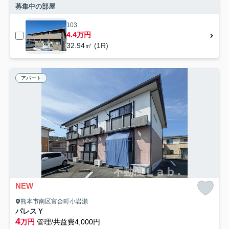
募集中の部屋
103
4.4万円
32.94㎡ (1R)
アパート
NEW
熊本市南区富合町小岩瀬
パレスＹ
4
万円
管理/共益費4,000円