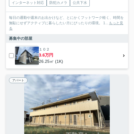
インターネット対応
防犯カメラ
公共下水
毎日の通勤や週末のお出かけなど、とにかくフットワーク軽く、時間を
無駄にせずアクティブに暮らしたい方にぴったりの環境。 1...
もっと見
る
募集中の部屋
１０２
3.6万円
26.25㎡ (1K)
アパート