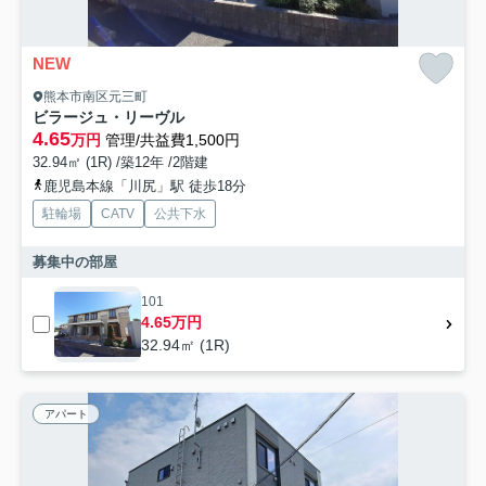
NEW
熊本市南区元三町
ビラージュ・リーヴル
4.65
万円
管理/共益費1,500円
32.94㎡ (1R) /築12年 /2階建
鹿児島本線「川尻」駅 徒歩18分
駐輪場
CATV
公共下水
募集中の部屋
101
4.65万円
32.94㎡ (1R)
アパート