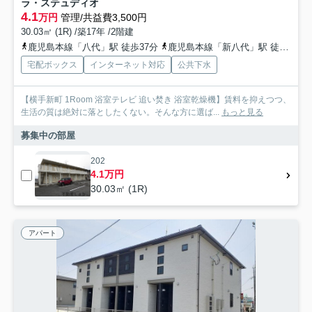
ラ・ステュディオ
4.1
万円
管理/共益費3,500円
30.03㎡ (1R) /築17年 /2階建
鹿児島本線「八代」駅 徒歩37分
鹿児島本線「新八代」駅 徒歩49分
宅配ボックス
インターネット対応
公共下水
【横手新町 1Room 浴室テレビ 追い焚き 浴室乾燥機】賃料を抑えつつ、
生活の質は絶対に落としたくない。そんな方に選ば...
もっと見る
募集中の部屋
202
4.1万円
30.03㎡ (1R)
アパート