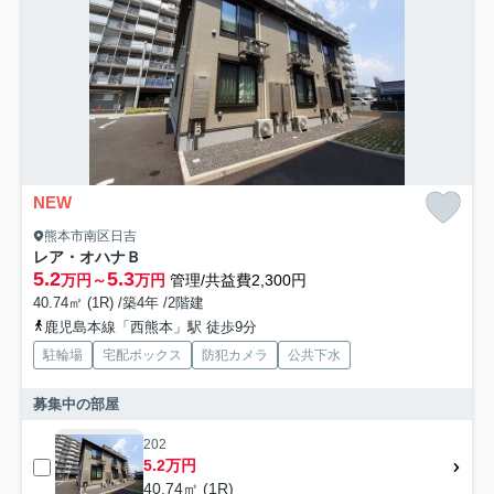
NEW
熊本市南区日吉
レア・オハナＢ
5.2
5.3
万円～
万円
管理/共益費2,300円
40.74㎡ (1R) /築4年 /2階建
鹿児島本線「西熊本」駅 徒歩9分
駐輪場
宅配ボックス
防犯カメラ
公共下水
募集中の部屋
202
5.2万円
40.74㎡ (1R)