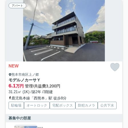
アパート
NEW
熊本市南区上ノ郷
モデルノカーサＹ
6.1
万円
管理/共益費3,200円
31.21㎡ (1K) /築2年 /3階建
鹿児島本線「西熊本」駅 徒歩8分
駐輪場
オートロック
宅配ボックス
防犯カメラ
公共下水
募集中の部屋