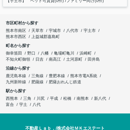
【宇土市】 ペット可賃貸(0件)
ファミリー向け(0件)
市区町村から探す
熊本市南区
天草市
宇城市
八代市
宇土市
熊本市西区
上益城郡嘉島町
町名から探す
御幸笛田
野口
八幡
亀場町亀川
浜崎町
不知火町御領
日吉
南高江
土河原町
田井島
沿線から探す
鹿児島本線
三角線
豊肥本線
熊本市電A系統
九州新幹線
肥薩線
肥薩おれんじ鉄道
駅から探す
西熊本
三角
川尻
平成
松橋
南熊本
新八代
富合
宇土
八代
不動産Ｌａｂ．/株式会社ＭＫエステート