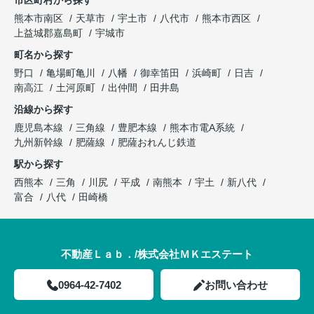
熊本市南区
天草市
宇土市
八代市
熊本市西区
上益城郡嘉島町
宇城市
町名から探す
野口
亀場町亀川
八幡
御幸笛田
浜崎町
日吉
南高江
土河原町
出仲間
田井島
沿線から探す
鹿児島本線
三角線
豊肥本線
熊本市電A系統
九州新幹線
肥薩線
肥薩おれんじ鉄道
駅から探す
西熊本
三角
川尻
平成
南熊本
宇土
新八代
富合
八代
田崎橋
不動産Ｌａｂ．/株式会社ＭＫエステート
0964-42-7402
お問い合わせ