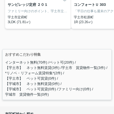
サンビレッジ定府 ２０１
コンフォートＵ 303
ファミリー向けのポイント、宇土市立宇土小学校が徒歩7分のところにあります！入浴後でも湿気に悩まされずに化粧やヘアメイクができる独立洗面台を採用しています！初期費用のカード決済ができます！宇土市にある鹿児島本線宇土近くは、生活に欠かせない施設が揃っています！住まい探しは、地域特化型のMKエステートにお任せください(#^^#)
宇土市定府町
宇土市松原町
3LDK (71.81㎡)
1R (23.26㎡)
おすすめこだわり特集
インターネット無料(70件)
ペット可(20件)
【宇土市】 ネット無料賃貸(3件)
宇土市 賃貸物件一覧(3件)
*リノベ・リフォーム賃貸特集*(2件)
【宇土市】 ペット可賃貸(0件)
【宇城市】 ネット無料賃貸(0件)
【宇城市】 ペット可賃貸(0件)
ファミリー向け(0件)
宇城市 賃貸物件一覧(0件)
市区町村から探す