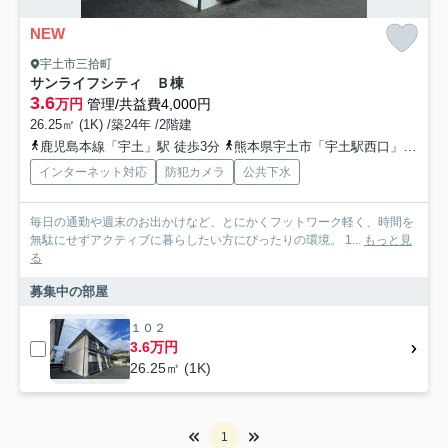
NEW
宇土市三拾町
サンライフシティ Ｂ棟
3.6
万円
管理/共益費4,000円
26.25㎡ (1K) /築24年 /2階建
鹿児島本線「宇土」駅 徒歩3分
熊本県宇土市「宇土駅西口」バス停下車 徒歩3分
インターネット対応
防犯カメラ
公共下水
毎日の通勤や週末のお出かけなど、とにかくフットワーク軽く、時間を
無駄にせずアクティブに暮らしたい方にぴったりの環境。 1...
もっと見
る
募集中の部屋
１０２
3.6万円
26.25㎡ (1K)
1