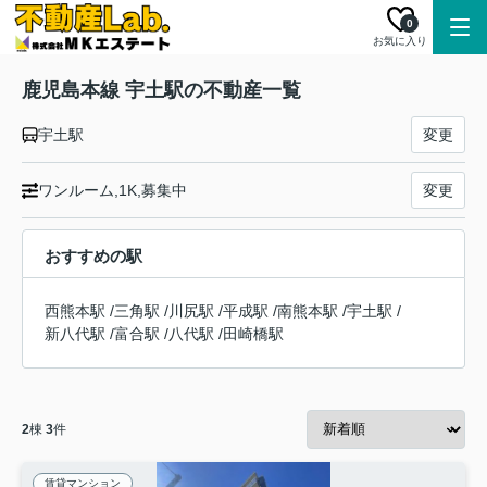
0
お気に入り
鹿児島本線 宇土駅の不動産一覧
宇土駅
変更
ワンルーム,1K,募集中
変更
おすすめの駅
西熊本駅
/
三角駅
/
川尻駅
/
平成駅
/
南熊本駅
/
宇土駅
/
新八代駅
/
富合駅
/
八代駅
/
田崎橋駅
2
棟
3
件
賃貸マンション