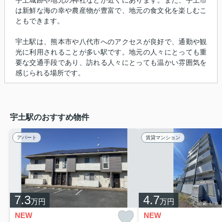
は新鮮な海の幸や農産物が豊富で、地元の食文化を楽しむこ
ともできます。
宇土駅は、熊本市や八代市へのアクセスが良好で、通勤や観
光に利用されることが多い駅です。地元の人々にとっても重
要な交通手段であり、訪れる人々にとっても温かい雰囲気を
感じられる場所です。
宇土駅のおすすめ物件
アパート
賃貸マンション
7.3
4.7
万円
万円
NEW
NEW