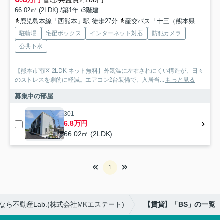
万円
管理/共益費2,100円
66.02㎡ (2LDK) /築1年 /3階建
鹿児島本線「西熊本」駅 徒歩27分
産交バス「十三（熊本県）」バス停下車 徒歩6分
駐輪場
宅配ボックス
インターネット対応
防犯カメラ
公共下水
【熊本市南区 2LDK ネット無料】外気温に左右されにくい構造が、日々
のストレスを劇的に軽減。エアコン2台装備で、入居当...
もっと見る
募集中の部屋
301
6.8万円
66.02㎡ (2LDK)
1
不動産Lab.(株式会社MKエステート)
【賃貸】「BS」の一覧