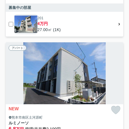
募集中の部屋
201
4万円
27.00㎡ (1K)
アパート
NEW
熊本市南区土河原町
ルミノーソ
6.8