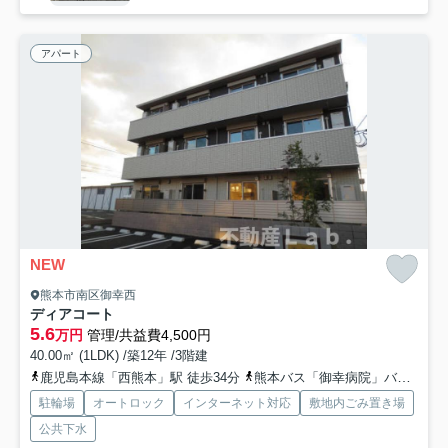
アパート
NEW
熊本市南区御幸西
ディアコート
5.6
万円
管理/共益費4,500円
40.00㎡ (1LDK) /築12年 /3階建
鹿児島本線「西熊本」駅 徒歩34分
熊本バス「御幸病院」バス停下車 徒歩5分
駐輪場
オートロック
インターネット対応
敷地内ごみ置き場
公共下水