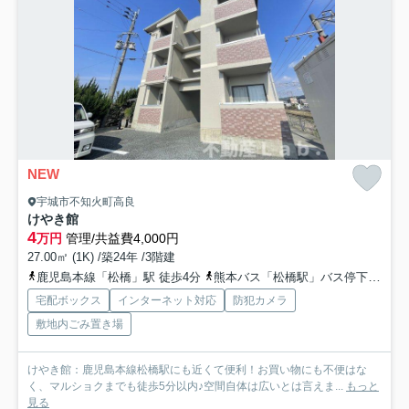
NEW
宇城市不知火町高良
けやき館
4
万円
管理/共益費4,000円
27.00㎡ (1K) /築24年 /3階建
鹿児島本線「松橋」駅 徒歩4分
熊本バス「松橋駅」バス停下車 徒歩4分
宅配ボックス
インターネット対応
防犯カメラ
敷地内ごみ置き場
けやき館：鹿児島本線松橋駅にも近くて便利！お買い物にも不便はな
く、マルショクまでも徒歩5分以内♪空間自体は広いとは言えま...
もっと
見る