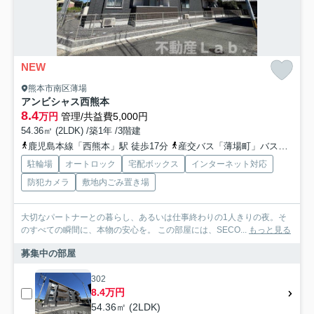
NEW
熊本市南区薄場
アンビシャス西熊本
8.4
万円
管理/共益費5,000円
54.36㎡ (2LDK) /築1年 /3階建
鹿児島本線「西熊本」駅 徒歩17分
産交バス「薄場町」バス停下車 徒歩1分
駐輪場
オートロック
宅配ボックス
インターネット対応
防犯カメラ
敷地内ごみ置き場
大切なパートナーとの暮らし、あるいは仕事終わりの1人きりの夜。そ
のすべての瞬間に、本物の安心を。 この部屋には、SECO...
もっと見る
募集中の部屋
302
8.4万円
54.36㎡ (2LDK)