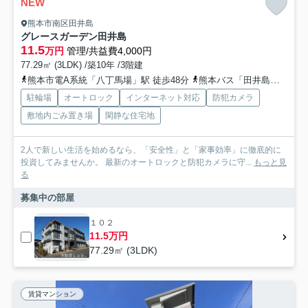
NEW
熊本市南区田井島
グレースガーデン田井島
11.5
万円
管理/共益費4,000円
77.29㎡ (3LDK) /築10年 /3階建
熊本市電A系統「八丁馬場」駅 徒歩48分
熊本バス「田井島〔浜線バイパス〕」バス停下車 徒歩6分
駐輪場
オートロック
インターネット対応
防犯カメラ
敷地内ごみ置き場
閑静な住宅地
2人で新しい生活を始めるなら、「安全性」と「家事効率」に徹底的に
投資してみませんか。 最新のオートロックと防犯カメラに守...
もっと見
る
募集中の部屋
１０２
11.5万円
77.29㎡ (3LDK)
賃貸マンション