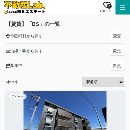
0
お気に入り
【賃貸】「BS」の一覧
市区町村から探す
変更
沿線・駅から探す
変更
募集中
変更
5
棟
5
件
アパート