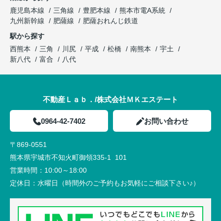
鹿児島本線
三角線
豊肥本線
熊本市電A系統
九州新幹線
肥薩線
肥薩おれんじ鉄道
駅から探す
西熊本
三角
川尻
平成
松橋
南熊本
宇土
新八代
富合
八代
不動産Ｌａｂ．/株式会社ＭＫエステート
0964-42-7402
お問い合わせ
〒869-0551
熊本県宇城市不知火町御領335-1 101
営業時間：
10:00～18:00
定休日：
水曜日（時間外のご予約もお気軽にご相談下さい♪）