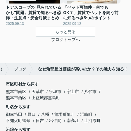
ドアスコープの“見られている
「ペット可物件＝何でも
かも”問題。賃貸で知るべき恐
OK？」賃貸でペットを飼う前
怖・注意点・安全対策まとめ
に知るべき5つのポイント
2025.09.13
2025.09.12
もっと見る
ブログトップへ
)
ブログ
なぜ角部屋は価値が高いのか？その魅力を知る！
市区町村から探す
熊本市南区
天草市
宇城市
宇土市
八代市
熊本市西区
上益城郡嘉島町
町名から探す
御幸笛田
野口
八幡
亀場町亀川
浜崎町
不知火町御領
日吉
出仲間
南高江
土河原町
沿線から探す