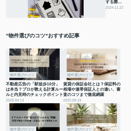
する際の
諸費用ガ
2024.11.22
イド
”物件選びのコツ”おすすめ記事
物件選びのコツ
物件選びのコツ
不動産広告の「駅徒歩10分」
賃貸の保証会社とは？保証料の
は本当？プロが教える計算ルー
相場や連帯保証人との違い、審
ルと内見時のチェックポイント
査のコツまで徹底網羅
2026.04.13
2025.09.19
物件選びのコツ
物件選びのコツ