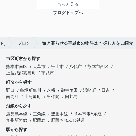
もっと見る
ブログトップへ
ト)
ブログ
猫と暮らせる宇城市の物件は？ 探し方をご紹介
市区町村から探す
熊本市南区
天草市
宇土市
八代市
熊本市西区
上益城郡嘉島町
宇城市
町名から探す
野口
亀場町亀川
八幡
御幸笛田
浜崎町
日吉
南高江
土河原町
出仲間
田井島
沿線から探す
鹿児島本線
三角線
豊肥本線
熊本市電A系統
九州新幹線
肥薩線
肥薩おれんじ鉄道
駅から探す