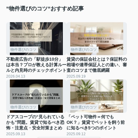
”物件選びのコツ”おすすめ記事
物件選びのコツ
物件選びのコツ
不動産広告の「駅徒歩10分」
賃貸の保証会社とは？保証料の
は本当？プロが教える計算ルー
相場や連帯保証人との違い、審
ルと内見時のチェックポイント
査のコツまで徹底網羅
2026.04.13
2025.09.19
物件選びのコツ
物件選びのコツ
ドアスコープの“見られている
「ペット可物件＝何でも
かも”問題。賃貸で知るべき恐
OK？」賃貸でペットを飼う前
怖・注意点・安全対策まとめ
に知るべき5つのポイント
2025.09.13
2025.09.12