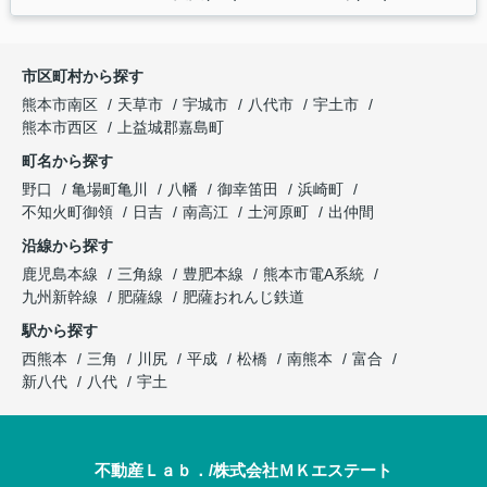
市区町村から探す
熊本市南区
天草市
宇城市
八代市
宇土市
熊本市西区
上益城郡嘉島町
町名から探す
野口
亀場町亀川
八幡
御幸笛田
浜崎町
不知火町御領
日吉
南高江
土河原町
出仲間
沿線から探す
鹿児島本線
三角線
豊肥本線
熊本市電A系統
九州新幹線
肥薩線
肥薩おれんじ鉄道
駅から探す
西熊本
三角
川尻
平成
松橋
南熊本
富合
新八代
八代
宇土
不動産Ｌａｂ．/株式会社ＭＫエステート