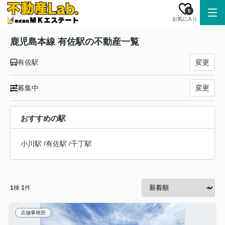
0
お気に入り
鹿児島本線 有佐駅の不動産一覧
有佐駅
変更
募集中
変更
おすすめの駅
小川駅
/
有佐駅
/
千丁駅
1
棟
1
件
店舗事務所