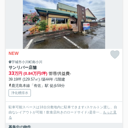
NEW
宇城市小川町南小川
サンリバー店舗
33
万円 (0.84万円/坪)
管理/共益費-
39.19坪 (129.57㎡) /築44年 /1階建
鹿児島本線「有佐」駅 徒歩59分
浄化槽排水
駐車可能スペースは18台分敷地内に駐車できます♪スケルトン渡し、自
由なレイアウトが可能！飲食店向きのロードサイド♪是非一...
もっと見
る
募集中の物件